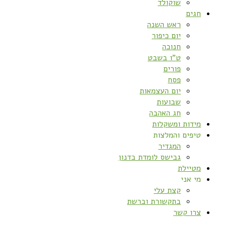
שוקולד
חגים
ראש השנה
יום כיפור
חנוכה
ט”ו בשבט
פורים
פסח
יום העצמאות
שבועות
חג האהבה
מידות ומשקלות
טיפים והמלצות
המגדיר
גבישס לומדת בדנון
מטיילת
מי אני
קצת עלי
בתקשורת וברשת
צרו קשר