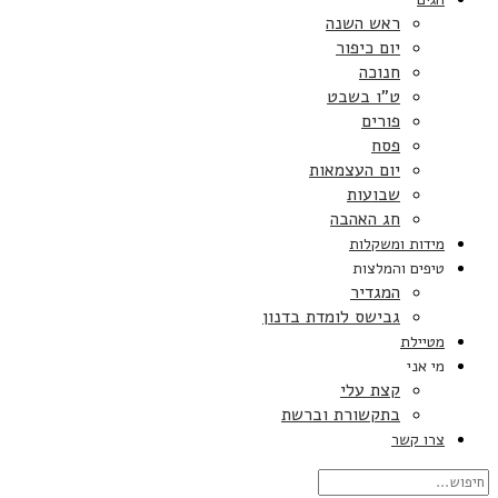
ראש השנה
יום כיפור
חנוכה
ט”ו בשבט
פורים
פסח
יום העצמאות
שבועות
חג האהבה
מידות ומשקלות
טיפים והמלצות
המגדיר
גבישס לומדת בדנון
מטיילת
מי אני
קצת עלי
בתקשורת וברשת
צרו קשר