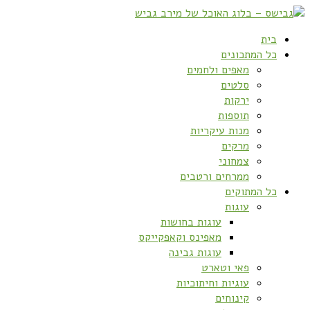
בית
כל המתכונים
מאפים ולחמים
סלטים
ירקות
תוספות
מנות עיקריות
מרקים
צמחוני
ממרחים ורטבים
כל המתוקים
עוגות
עוגות בחושות
מאפינס וקאפקייקס
עוגות גבינה
פאי וטארט
עוגיות וחיתוכיות
קינוחים