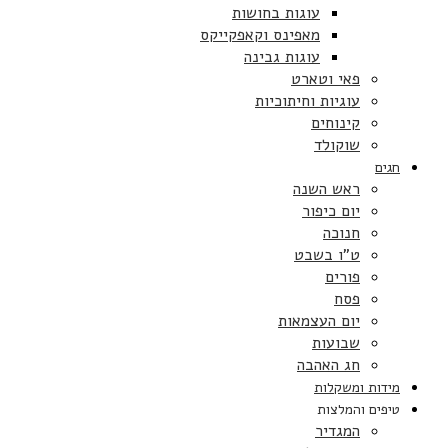
עוגות בחושות
מאפינס וקאפקייקס
עוגות גבינה
פאי וטארט
עוגיות וחיתוכיות
קינוחים
שוקולד
חגים
ראש השנה
יום כיפור
חנוכה
ט”ו בשבט
פורים
פסח
יום העצמאות
שבועות
חג האהבה
מידות ומשקלות
טיפים והמלצות
המגדיר