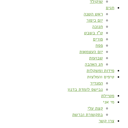
שוקולד
חגים
ראש השנה
יום כיפור
חנוכה
ט”ו בשבט
פורים
פסח
יום העצמאות
שבועות
חג האהבה
מידות ומשקלות
טיפים והמלצות
המגדיר
גבישס לומדת בדנון
מטיילת
מי אני
קצת עלי
בתקשורת וברשת
צרו קשר