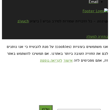
Email
@2021 - כל הזכויות שמורות למירב גביש | ביצוע
zivuch
בחזרה למעלה
אנו משתמשים בעוגיות (cookies) על מנת להבטיח כי אנו נותנים
לכם את החוויה הטובה ביותר באתרנו. אם תמשיכו להשתמש באתר
זה, אתם מסכימים לזה
אישור
לקריאה נוספת
כדאי לך להירשם ולקבל את המתכונים למייל:
שלח!