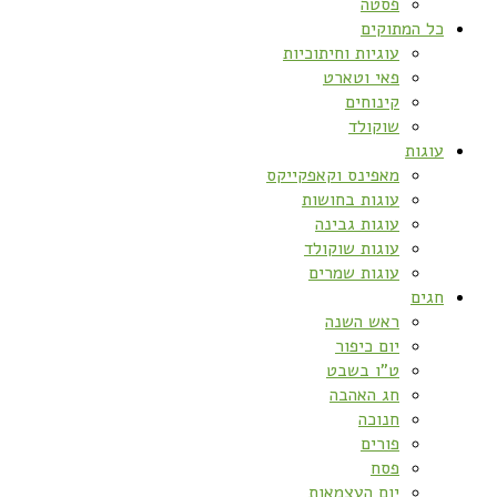
פסטה
כל המתוקים
עוגיות וחיתוכיות
פאי וטארט
קינוחים
שוקולד
עוגות
מאפינס וקאפקייקס
עוגות בחושות
עוגות גבינה
עוגות שוקולד
עוגות שמרים
חגים
ראש השנה
יום כיפור
ט”ו בשבט
חג האהבה
חנוכה
פורים
פסח
יום העצמאות