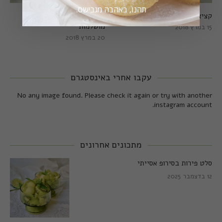
תהנו, באהבה מגבישס.
קציצות כרישה מושלמות
קציצות כרישה טבעוניות
מושלמות
15 במרץ 2018
20 במרץ 2018
עקבו אחרי באינסטגרם
No any image found. Please check it again or try with another
instagram account.
מתכונים אחרונים
סלט פירות בסירופ אסייתי
12 בדצמבר 2025