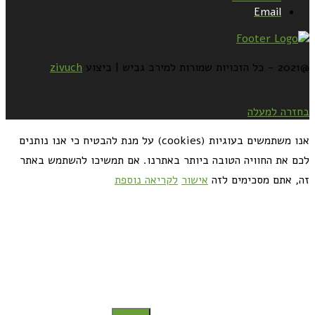
Email
@2021 - כל הזכויות שמורות למירב גביש | ביצוע
zivuch
בחזרה למעלה
אנו משתמשים בעוגיות (cookies) על מנת להבטיח כי אנו נותנים
לכם את החוויה הטובה ביותר באתרנו. אם תמשיכו להשתמש באתר
זה, אתם מסכימים לזה
אישור
לקריאה נוספת
כדאי לך להירשם ולקבל את המתכונים למייל: