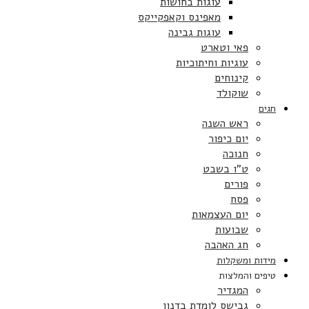
עוגות בחושות
מאפינס וקאפקייקס
עוגות גבינה
פאי וטארט
עוגיות וחיתוכיות
קינוחים
שוקולד
חגים
ראש השנה
יום כיפור
חנוכה
ט”ו בשבט
פורים
פסח
יום העצמאות
שבועות
חג האהבה
מידות ומשקלות
טיפים והמלצות
המגדיר
גבישס לומדת בדנון