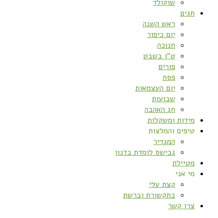
שוקולד
חגים
ראש השנה
יום כיפור
חנוכה
ט”ו בשבט
פורים
פסח
יום העצמאות
שבועות
חג האהבה
מידות ומשקלות
טיפים והמלצות
המגדיר
גבישס לומדת בדנון
מטיילת
מי אני
קצת עלי
בתקשורת וברשת
צרו קשר