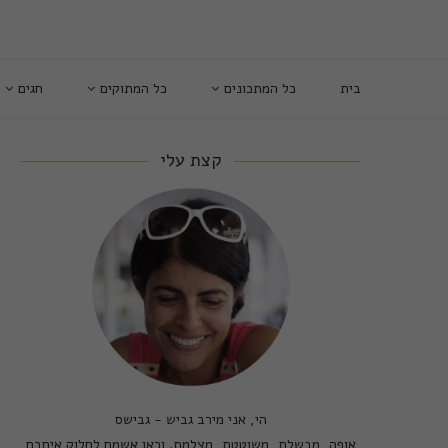
בית
כל המתכונים
כל המתוקים
חגים
קצת עלי
הי, אני מירב גביש - גבישס
אופה, מבשלת, משוטטת, מצלמת. וכאן אשמח לחלוק איתכם