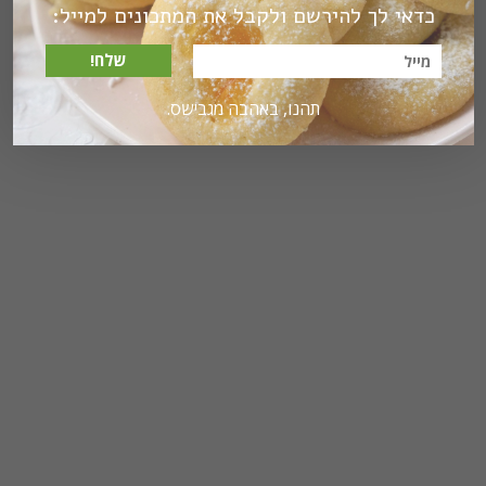
כדאי לך להירשם ולקבל את המתכונים למייל:
שלח!
תהנו, באהבה מגבישס.