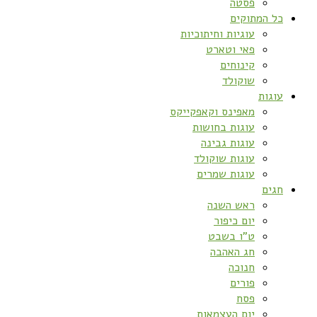
פסטה
כל המתוקים
עוגיות וחיתוכיות
פאי וטארט
קינוחים
שוקולד
עוגות
מאפינס וקאפקייקס
עוגות בחושות
עוגות גבינה
עוגות שוקולד
עוגות שמרים
חגים
ראש השנה
יום כיפור
ט”ו בשבט
חג האהבה
חנוכה
פורים
פסח
יום העצמאות