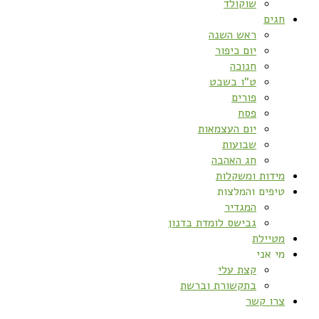
שוקולד
חגים
ראש השנה
יום כיפור
חנוכה
ט”ו בשבט
פורים
פסח
יום העצמאות
שבועות
חג האהבה
מידות ומשקלות
טיפים והמלצות
המגדיר
גבישס לומדת בדנון
מטיילת
מי אני
קצת עלי
בתקשורת וברשת
צרו קשר