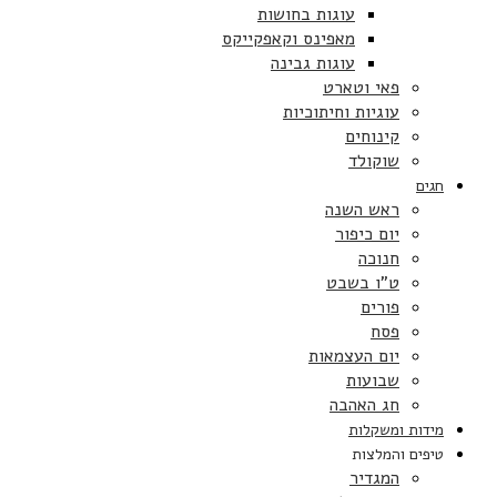
עוגות בחושות
מאפינס וקאפקייקס
עוגות גבינה
פאי וטארט
עוגיות וחיתוכיות
קינוחים
שוקולד
חגים
ראש השנה
יום כיפור
חנוכה
ט”ו בשבט
פורים
פסח
יום העצמאות
שבועות
חג האהבה
מידות ומשקלות
טיפים והמלצות
המגדיר