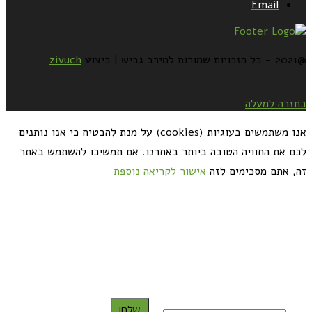
Email
@2021 - כל הזכויות שמורות למירב גביש | ביצוע
zivuch
בחזרה למעלה
אנו משתמשים בעוגיות (cookies) על מנת להבטיח כי אנו נותנים
לכם את החוויה הטובה ביותר באתרנו. אם תמשיכו להשתמש באתר
זה, אתם מסכימים לזה
אישור
לקריאה נוספת
כדאי לך להירשם ולקבל את המתכונים למייל:
שלח!