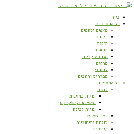
בית
כל המתכונים
מאפים ולחמים
סלטים
ירקות
תוספות
מנות עיקריות
מרקים
צמחוני
ממרחים ורטבים
כל המתוקים
עוגות
עוגות בחושות
מאפינס וקאפקייקס
עוגות גבינה
פאי וטארט
עוגיות וחיתוכיות
קינוחים