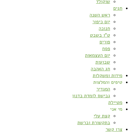
שוקולד
חגים
ראש השנה
יום כיפור
חנוכה
ט”ו בשבט
פורים
פסח
יום העצמאות
שבועות
חג האהבה
מידות ומשקלות
טיפים והמלצות
המגדיר
גבישס לומדת בדנון
מטיילת
מי אני
קצת עלי
בתקשורת וברשת
צרו קשר