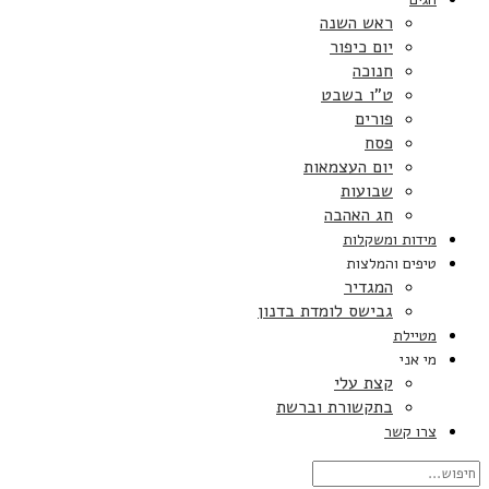
ראש השנה
יום כיפור
חנוכה
ט”ו בשבט
פורים
פסח
יום העצמאות
שבועות
חג האהבה
מידות ומשקלות
טיפים והמלצות
המגדיר
גבישס לומדת בדנון
מטיילת
מי אני
קצת עלי
בתקשורת וברשת
צרו קשר