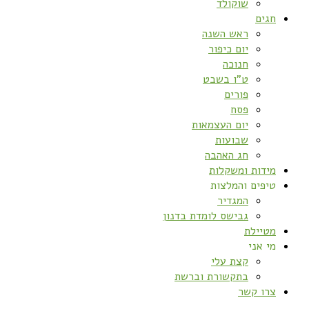
שוקולד
חגים
ראש השנה
יום כיפור
חנוכה
ט”ו בשבט
פורים
פסח
יום העצמאות
שבועות
חג האהבה
מידות ומשקלות
טיפים והמלצות
המגדיר
גבישס לומדת בדנון
מטיילת
מי אני
קצת עלי
בתקשורת וברשת
צרו קשר