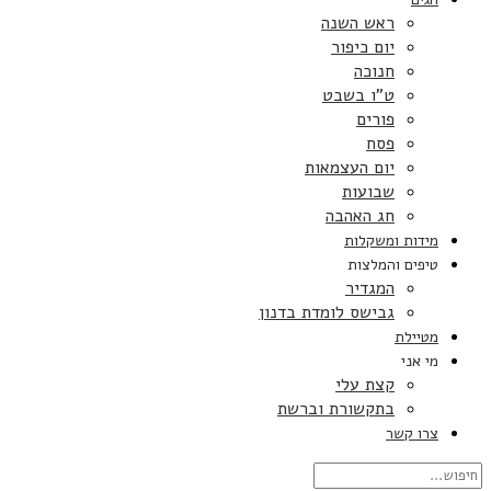
ראש השנה
יום כיפור
חנוכה
ט”ו בשבט
פורים
פסח
יום העצמאות
שבועות
חג האהבה
מידות ומשקלות
טיפים והמלצות
המגדיר
גבישס לומדת בדנון
מטיילת
מי אני
קצת עלי
בתקשורת וברשת
צרו קשר