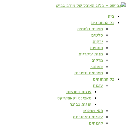
בית
כל המתכונים
מאפים ולחמים
סלטים
ירקות
תוספות
מנות עיקריות
מרקים
צמחוני
ממרחים ורטבים
כל המתוקים
עוגות
עוגות בחושות
מאפינס וקאפקייקס
עוגות גבינה
פאי וטארט
עוגיות וחיתוכיות
קינוחים