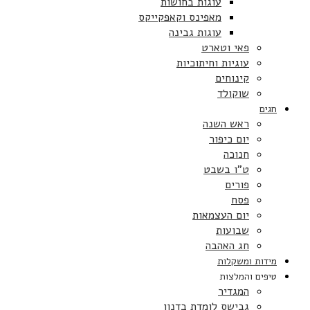
עוגות בחושות
מאפינס וקאפקייקס
עוגות גבינה
פאי וטארט
עוגיות וחיתוכיות
קינוחים
שוקולד
חגים
ראש השנה
יום כיפור
חנוכה
ט”ו בשבט
פורים
פסח
יום העצמאות
שבועות
חג האהבה
מידות ומשקלות
טיפים והמלצות
המגדיר
גבישס לומדת בדנון