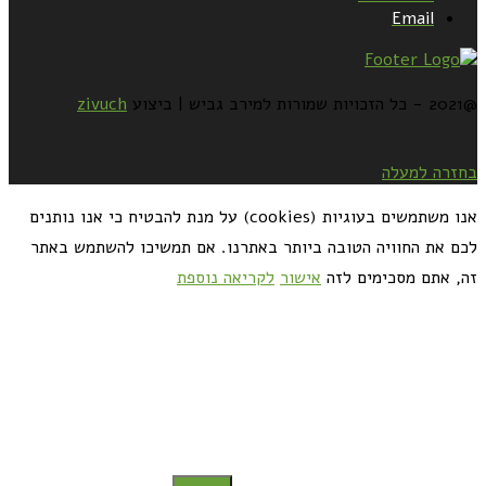
Email
@2021 - כל הזכויות שמורות למירב גביש | ביצוע
zivuch
בחזרה למעלה
אנו משתמשים בעוגיות (cookies) על מנת להבטיח כי אנו נותנים
לכם את החוויה הטובה ביותר באתרנו. אם תמשיכו להשתמש באתר
זה, אתם מסכימים לזה
אישור
לקריאה נוספת
כדאי לך להירשם ולקבל את המתכונים למייל: