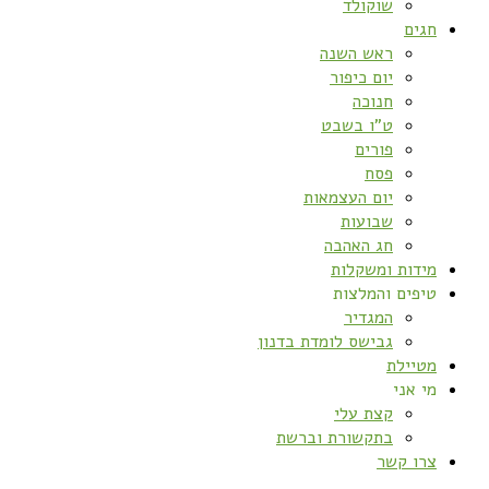
שוקולד
חגים
ראש השנה
יום כיפור
חנוכה
ט”ו בשבט
פורים
פסח
יום העצמאות
שבועות
חג האהבה
מידות ומשקלות
טיפים והמלצות
המגדיר
גבישס לומדת בדנון
מטיילת
מי אני
קצת עלי
בתקשורת וברשת
צרו קשר