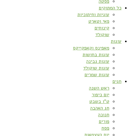
פסטה
כל המתוקים
עוגיות וחיתוכיות
פאי וטארט
קינוחים
שוקולד
עוגות
מאפינס וקאפקייקס
עוגות בחושות
עוגות גבינה
עוגות שוקולד
עוגות שמרים
חגים
ראש השנה
יום כיפור
ט”ו בשבט
חג האהבה
חנוכה
פורים
פסח
יום העצמאות