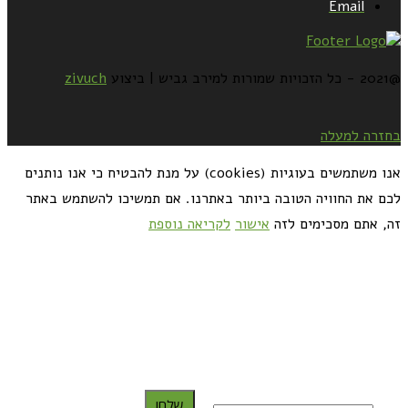
Email
@2021 - כל הזכויות שמורות למירב גביש | ביצוע
zivuch
בחזרה למעלה
אנו משתמשים בעוגיות (cookies) על מנת להבטיח כי אנו נותנים
לכם את החוויה הטובה ביותר באתרנו. אם תמשיכו להשתמש באתר
זה, אתם מסכימים לזה
אישור
לקריאה נוספת
כדאי לך להירשם ולקבל את המתכונים למייל:
שלח!