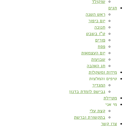
שוקולד
חגים
ראש השנה
יום כיפור
חנוכה
ט”ו בשבט
פורים
פסח
יום העצמאות
שבועות
חג האהבה
מידות ומשקלות
טיפים והמלצות
המגדיר
גבישס לומדת בדנון
מטיילת
מי אני
קצת עלי
בתקשורת וברשת
צרו קשר