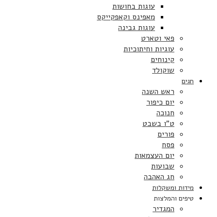
עוגות בחושות
מאפינס וקאפקייקס
עוגות גבינה
פאי וטארט
עוגיות וחיתוכיות
קינוחים
שוקולד
חגים
ראש השנה
יום כיפור
חנוכה
ט”ו בשבט
פורים
פסח
יום העצמאות
שבועות
חג האהבה
מידות ומשקלות
טיפים והמלצות
המגדיר