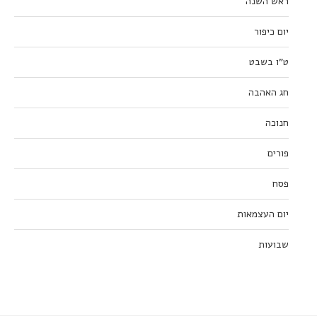
ראש השנה
יום כיפור
ט”ו בשבט
חג האהבה
חנוכה
פורים
פסח
יום העצמאות
שבועות