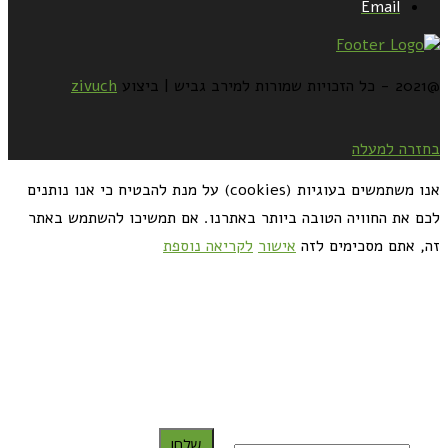
Email
@2021 - כל הזכויות שמורות למירב גביש | ביצוע
zivuch
בחזרה למעלה
אנו משתמשים בעוגיות (cookies) על מנת להבטיח כי אנו נותנים
לכם את החוויה הטובה ביותר באתרנו. אם תמשיכו להשתמש באתר
זה, אתם מסכימים לזה
אישור
לקריאה נוספת
כדאי לך להירשם ולקבל את המתכונים למייל:
שלח!