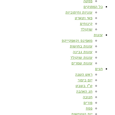
פסטה
כל המתוקים
עוגיות וחיתוכיות
פאי וטארט
קינוחים
שוקולד
עוגות
מאפינס וקאפקייקס
עוגות בחושות
עוגות גבינה
עוגות שוקולד
עוגות שמרים
חגים
ראש השנה
יום כיפור
ט”ו בשבט
חג האהבה
חנוכה
פורים
פסח
יום העצמאות