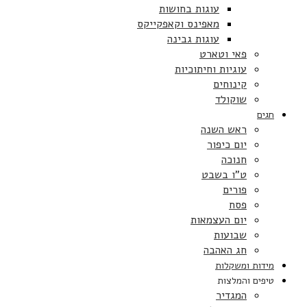
עוגות בחושות
מאפינס וקאפקייקס
עוגות גבינה
פאי וטארט
עוגיות וחיתוכיות
קינוחים
שוקולד
חגים
ראש השנה
יום כיפור
חנוכה
ט”ו בשבט
פורים
פסח
יום העצמאות
שבועות
חג האהבה
מידות ומשקלות
טיפים והמלצות
המגדיר