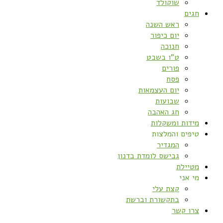
שוקולד
חגים
ראש השנה
יום כיפור
חנוכה
ט”ו בשבט
פורים
פסח
יום העצמאות
שבועות
חג האהבה
מידות ומשקלות
טיפים והמלצות
המגדיר
גבישס לומדת בדנון
מטיילת
מי אני
קצת עלי
בתקשורת וברשת
צרו קשר