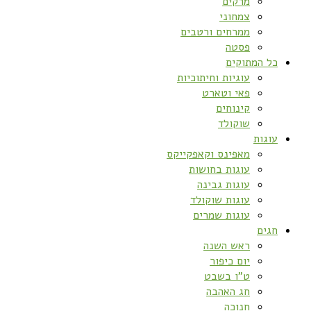
מרקים
צמחוני
ממרחים ורטבים
פסטה
כל המתוקים
עוגיות וחיתוכיות
פאי וטארט
קינוחים
שוקולד
עוגות
מאפינס וקאפקייקס
עוגות בחושות
עוגות גבינה
עוגות שוקולד
עוגות שמרים
חגים
ראש השנה
יום כיפור
ט”ו בשבט
חג האהבה
חנוכה