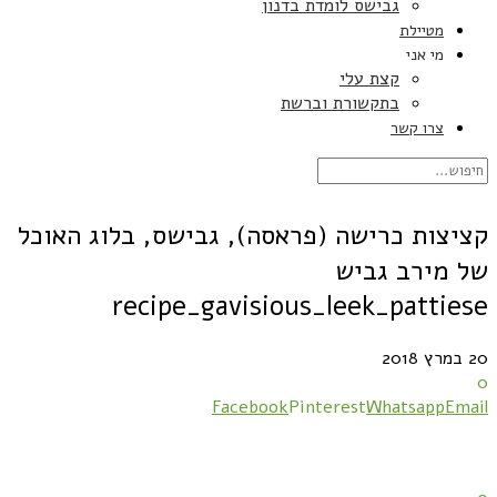
גבישס לומדת בדנון
מטיילת
מי אני
קצת עלי
בתקשורת וברשת
צרו קשר
קציצות כרישה (פראסה), גבישס, בלוג האוכל
של מירב גביש
recipe_gavisious_leek_pattiese
20 במרץ 2018
0
Facebook
Pinterest
Whatsapp
Email