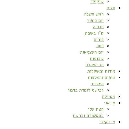
שוקולד
חגים
ראש השנה
יום כיפור
חנוכה
ט”ו בשבט
פורים
פסח
יום העצמאות
שבועות
חג האהבה
מידות ומשקלות
טיפים והמלצות
המגדיר
גבישס לומדת בדנון
מטיילת
מי אני
קצת עלי
בתקשורת וברשת
צרו קשר