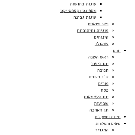
עוגות בחושות
מאפינס וקאפקייקס
עוגות גבינה
פאי וטארט
עוגיות וחיתוכיות
קינוחים
שוקולד
חגים
ראש השנה
יום כיפור
חנוכה
ט”ו בשבט
פורים
פסח
יום העצמאות
שבועות
חג האהבה
מידות ומשקלות
טיפים והמלצות
המגדיר