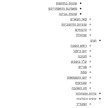
עוגות בחושות
מאפינס וקאפקייקס
עוגות גבינה
פאי וטארט
עוגיות וחיתוכיות
קינוחים
שוקולד
חגים
ראש השנה
יום כיפור
חנוכה
ט”ו בשבט
פורים
פסח
יום העצמאות
שבועות
חג האהבה
מידות ומשקלות
טיפים והמלצות
המגדיר