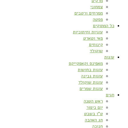
מרקים
צמחוני
ממרחים ורטבים
פסטה
כל המתוקים
עוגיות וחיתוכיות
פאי וטארט
קינוחים
שוקולד
עוגות
מאפינס וקאפקייקס
עוגות בחושות
עוגות גבינה
עוגות שוקולד
עוגות שמרים
חגים
ראש השנה
יום כיפור
ט”ו בשבט
חג האהבה
חנוכה