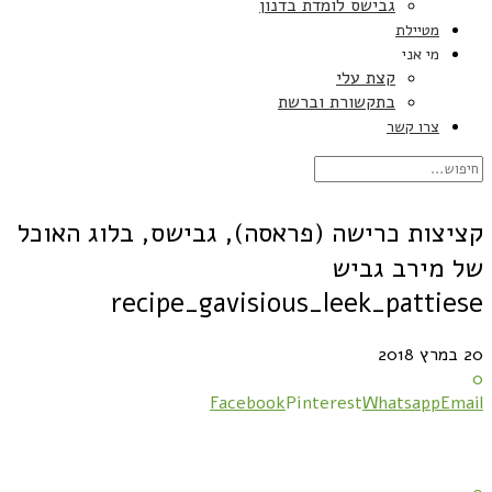
גבישס לומדת בדנון
מטיילת
מי אני
קצת עלי
בתקשורת וברשת
צרו קשר
קציצות כרישה (פראסה), גבישס, בלוג האוכל
של מירב גביש
recipe_gavisious_leek_pattiese
20 במרץ 2018
0
Facebook
Pinterest
Whatsapp
Email