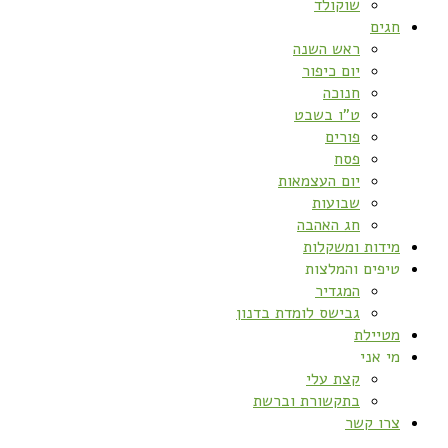
שוקולד
חגים
ראש השנה
יום כיפור
חנוכה
ט”ו בשבט
פורים
פסח
יום העצמאות
שבועות
חג האהבה
מידות ומשקלות
טיפים והמלצות
המגדיר
גבישס לומדת בדנון
מטיילת
מי אני
קצת עלי
בתקשורת וברשת
צרו קשר