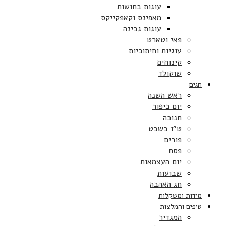
עוגות בחושות
מאפינס וקאפקייקס
עוגות גבינה
פאי וטארט
עוגיות וחיתוכיות
קינוחים
שוקולד
חגים
ראש השנה
יום כיפור
חנוכה
ט”ו בשבט
פורים
פסח
יום העצמאות
שבועות
חג האהבה
מידות ומשקלות
טיפים והמלצות
המגדיר