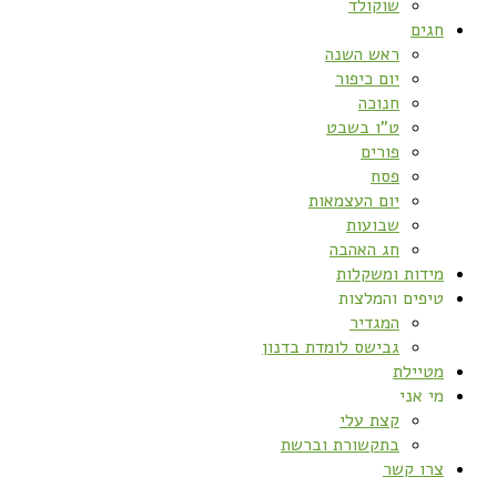
שוקולד
חגים
ראש השנה
יום כיפור
חנוכה
ט”ו בשבט
פורים
פסח
יום העצמאות
שבועות
חג האהבה
מידות ומשקלות
טיפים והמלצות
המגדיר
גבישס לומדת בדנון
מטיילת
מי אני
קצת עלי
בתקשורת וברשת
צרו קשר