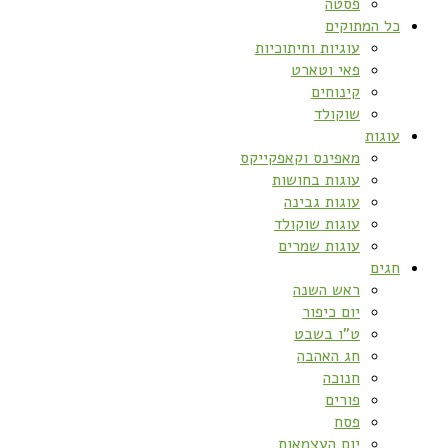
פסטה
כל המתוקים
עוגיות וחיתוכיות
פאי וטארט
קינוחים
שוקולד
עוגות
מאפינס וקאפקייקס
עוגות בחושות
עוגות גבינה
עוגות שוקולד
עוגות שמרים
חגים
ראש השנה
יום כיפור
ט”ו בשבט
חג האהבה
חנוכה
פורים
פסח
יום העצמאות