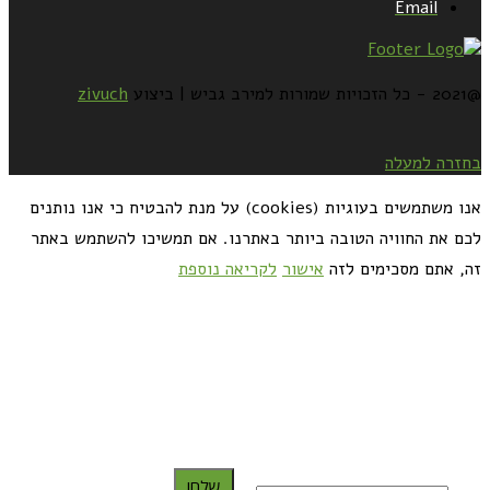
Email
@2021 - כל הזכויות שמורות למירב גביש | ביצוע
zivuch
בחזרה למעלה
אנו משתמשים בעוגיות (cookies) על מנת להבטיח כי אנו נותנים
לכם את החוויה הטובה ביותר באתרנו. אם תמשיכו להשתמש באתר
זה, אתם מסכימים לזה
אישור
לקריאה נוספת
כדאי לך להירשם ולקבל את המתכונים למייל:
שלח!