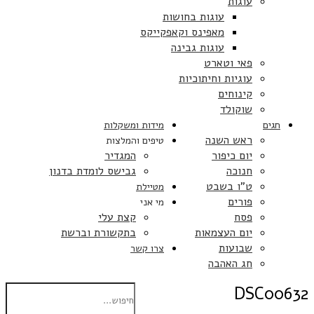
עוגות
עוגות בחושות
מאפינס וקאפקייקס
עוגות גבינה
פאי וטארט
עוגיות וחיתוכיות
קינוחים
שוקולד
חגים
מידות ומשקלות
ראש השנה
טיפים והמלצות
יום כיפור
המגדיר
חנוכה
גבישס לומדת בדנון
ט”ו בשבט
מטיילת
פורים
מי אני
פסח
קצת עלי
יום העצמאות
בתקשורת וברשת
שבועות
צרו קשר
חג האהבה
DSC00632