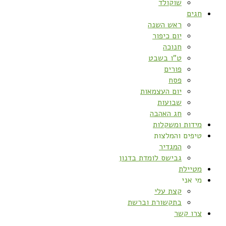
שוקולד
חגים
ראש השנה
יום כיפור
חנוכה
ט”ו בשבט
פורים
פסח
יום העצמאות
שבועות
חג האהבה
מידות ומשקלות
טיפים והמלצות
המגדיר
גבישס לומדת בדנון
מטיילת
מי אני
קצת עלי
בתקשורת וברשת
צרו קשר