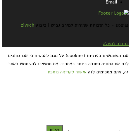
Email
@2021 - כל הזכויות שמורות למירב גביש | ביצוע
zivuch
בחזרה למעלה
אנו משתמשים בעוגיות (cookies) על מנת להבטיח כי אנו נותנים
לכם את החוויה הטובה ביותר באתרנו. אם תמשיכו להשתמש באתר
זה, אתם מסכימים לזה
אישור
לקריאה נוספת
כדאי לך להירשם ולקבל את המתכונים למייל:
שלח!