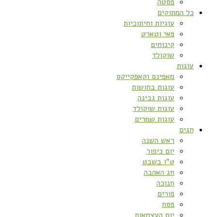
פסטה
כל המתוקים
עוגיות וחיתוכיות
פאי וטארט
קינוחים
שוקולד
עוגות
מאפינס וקאפקייקס
עוגות בחושות
עוגות גבינה
עוגות שוקולד
עוגות שמרים
חגים
ראש השנה
יום כיפור
ט”ו בשבט
חג האהבה
חנוכה
פורים
פסח
יום העצמאות