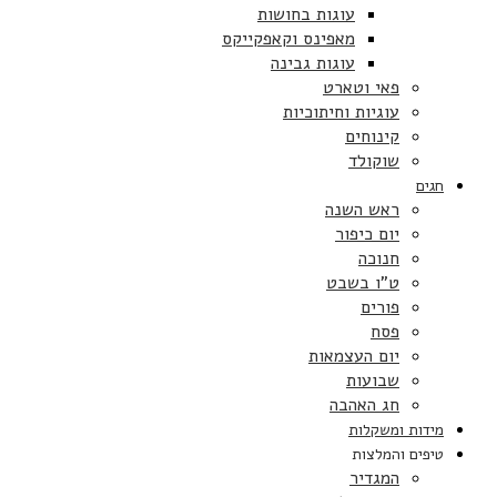
עוגות בחושות
מאפינס וקאפקייקס
עוגות גבינה
פאי וטארט
עוגיות וחיתוכיות
קינוחים
שוקולד
חגים
ראש השנה
יום כיפור
חנוכה
ט”ו בשבט
פורים
פסח
יום העצמאות
שבועות
חג האהבה
מידות ומשקלות
טיפים והמלצות
המגדיר