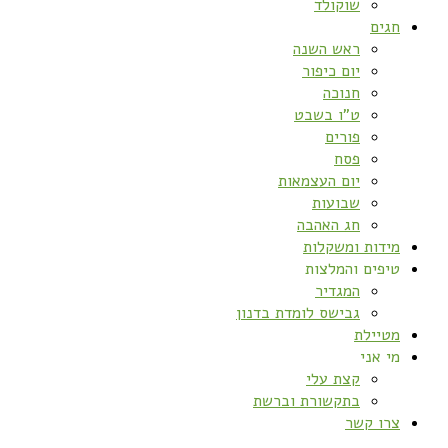
שוקולד
חגים
ראש השנה
יום כיפור
חנוכה
ט”ו בשבט
פורים
פסח
יום העצמאות
שבועות
חג האהבה
מידות ומשקלות
טיפים והמלצות
המגדיר
גבישס לומדת בדנון
מטיילת
מי אני
קצת עלי
בתקשורת וברשת
צרו קשר