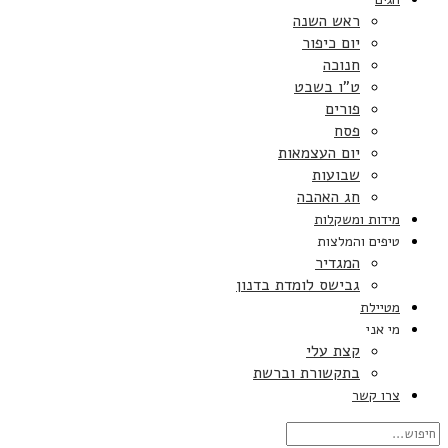
ראש השנה
יום כיפור
חנוכה
ט”ו בשבט
פורים
פסח
יום העצמאות
שבועות
חג האהבה
מידות ומשקלות
טיפים והמלצות
המגדיר
גבישס לומדת בדנון
מטיילת
מי אני
קצת עלי
בתקשורת וברשת
צרו קשר