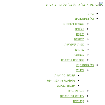
בית
כל המתכונים
מאפים ולחמים
סלטים
ירקות
תוספות
מנות עיקריות
מרקים
צמחוני
ממרחים ורטבים
כל המתוקים
עוגות
עוגות בחושות
מאפינס וקאפקייקס
עוגות גבינה
פאי וטארט
עוגיות וחיתוכיות
קינוחים