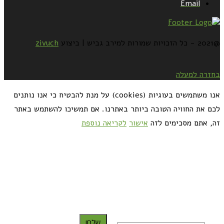
Email
@2021 - כל הזכויות שמורות למירב גביש | ביצוע
zivuch
בחזרה למעלה
אנו משתמשים בעוגיות (cookies) על מנת להבטיח כי אנו נותנים
לכם את החוויה הטובה ביותר באתרנו. אם תמשיכו להשתמש באתר
זה, אתם מסכימים לזה
אישור
לקריאה נוספת
כדאי לך להירשם ולקבל את המתכונים למייל:
שלח!