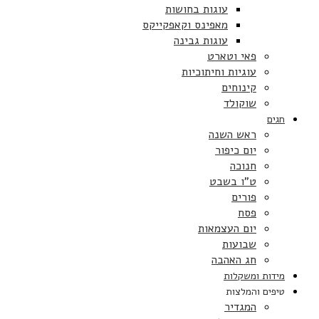
עוגות בחושות
מאפינס וקאפקייקס
עוגות גבינה
פאי וטארט
עוגיות וחיתוכיות
קינוחים
שוקולד
חגים
ראש השנה
יום כיפור
חנוכה
ט”ו בשבט
פורים
פסח
יום העצמאות
שבועות
חג האהבה
מידות ומשקלות
טיפים והמלצות
המגדיר