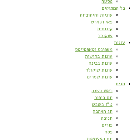
פסטה
כל המתוקים
עוגיות וחיתוכיות
פאי וטארט
קינוחים
שוקולד
עוגות
מאפינס וקאפקייקס
עוגות בחושות
עוגות גבינה
עוגות שוקולד
עוגות שמרים
חגים
ראש השנה
יום כיפור
ט”ו בשבט
חג האהבה
חנוכה
פורים
פסח
יום העצמאות