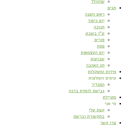
שוקולד
חגים
ראש השנה
יום כיפור
חנוכה
ט”ו בשבט
פורים
פסח
יום העצמאות
שבועות
חג האהבה
מידות ומשקלות
טיפים והמלצות
המגדיר
גבישס לומדת בדנון
מטיילת
מי אני
קצת עלי
בתקשורת וברשת
צרו קשר