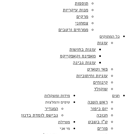
תוספות
מנות עיקריות
מרקים
צמחוני
ממרחים ורטבים
כל המתוקים
עוגות
עוגות בחושות
מאפינס וקאפקייקס
עוגות גבינה
פאי וטארט
עוגיות וחיתוכיות
קינוחים
שוקולד
חגים
מידות ומשקלות
ראש השנה
טיפים והמלצות
יום כיפור
המגדיר
חנוכה
גבישס לומדת בדנון
ט”ו בשבט
מטיילת
פורים
מי אני