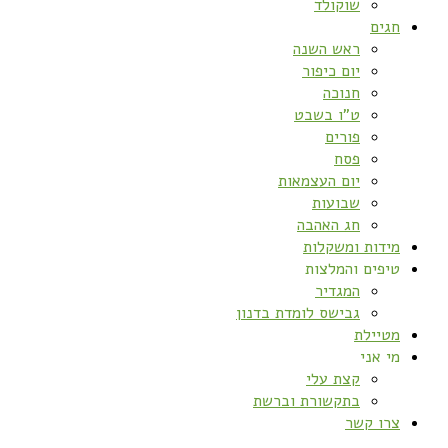
שוקולד
חגים
ראש השנה
יום כיפור
חנוכה
ט”ו בשבט
פורים
פסח
יום העצמאות
שבועות
חג האהבה
מידות ומשקלות
טיפים והמלצות
המגדיר
גבישס לומדת בדנון
מטיילת
מי אני
קצת עלי
בתקשורת וברשת
צרו קשר