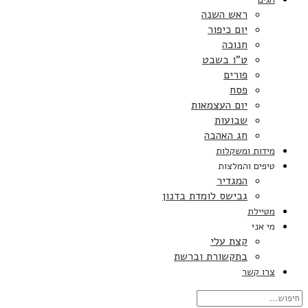
ראש השנה
יום כיפור
חנוכה
ט”ו בשבט
פורים
פסח
יום העצמאות
שבועות
חג האהבה
מידות ומשקלות
טיפים והמלצות
המגדיר
גבישס לומדת בדנון
מטיילת
מי אני
קצת עלי
בתקשורת וברשת
צרו קשר