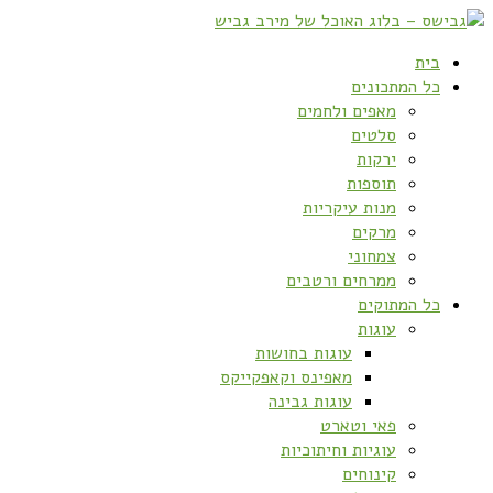
בית
כל המתכונים
מאפים ולחמים
סלטים
ירקות
תוספות
מנות עיקריות
מרקים
צמחוני
ממרחים ורטבים
כל המתוקים
עוגות
עוגות בחושות
מאפינס וקאפקייקס
עוגות גבינה
פאי וטארט
עוגיות וחיתוכיות
קינוחים