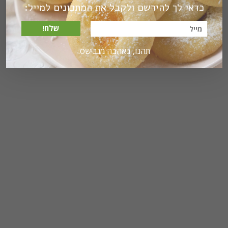
כדאי לך להירשם ולקבל את המתכונים למייל:
שלח!
תהנו, באהבה מגבישס.