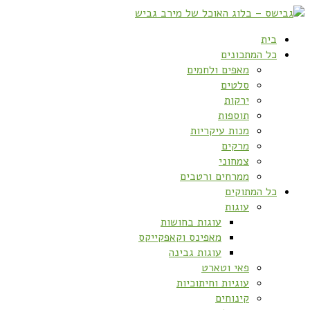
בית
כל המתכונים
מאפים ולחמים
סלטים
ירקות
תוספות
מנות עיקריות
מרקים
צמחוני
ממרחים ורטבים
כל המתוקים
עוגות
עוגות בחושות
מאפינס וקאפקייקס
עוגות גבינה
פאי וטארט
עוגיות וחיתוכיות
קינוחים