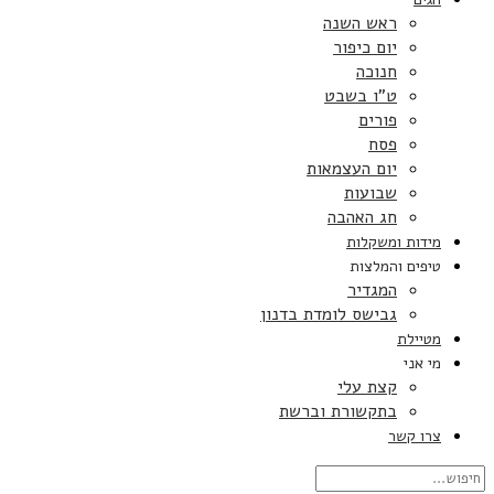
ראש השנה
יום כיפור
חנוכה
ט”ו בשבט
פורים
פסח
יום העצמאות
שבועות
חג האהבה
מידות ומשקלות
טיפים והמלצות
המגדיר
גבישס לומדת בדנון
מטיילת
מי אני
קצת עלי
בתקשורת וברשת
צרו קשר