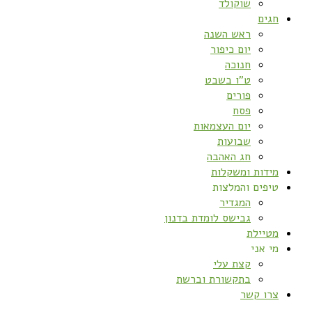
שוקולד
חגים
ראש השנה
יום כיפור
חנוכה
ט”ו בשבט
פורים
פסח
יום העצמאות
שבועות
חג האהבה
מידות ומשקלות
טיפים והמלצות
המגדיר
גבישס לומדת בדנון
מטיילת
מי אני
קצת עלי
בתקשורת וברשת
צרו קשר