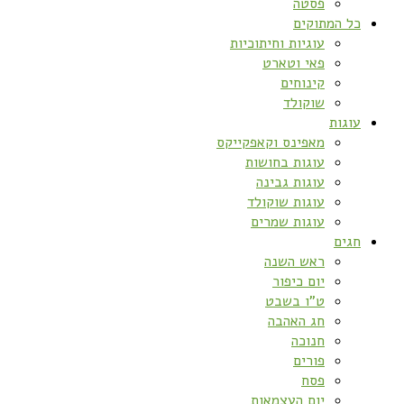
פסטה
כל המתוקים
עוגיות וחיתוכיות
פאי וטארט
קינוחים
שוקולד
עוגות
מאפינס וקאפקייקס
עוגות בחושות
עוגות גבינה
עוגות שוקולד
עוגות שמרים
חגים
ראש השנה
יום כיפור
ט”ו בשבט
חג האהבה
חנוכה
פורים
פסח
יום העצמאות