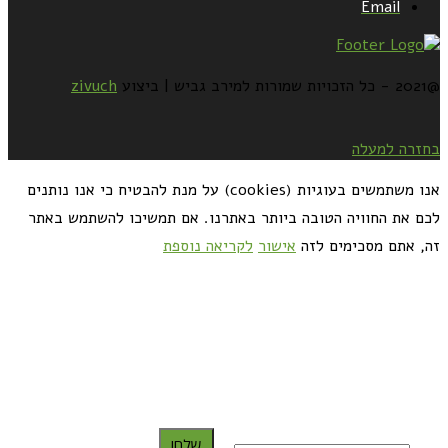
Email
@2021 - כל הזכויות שמורות למירב גביש | ביצוע
zivuch
בחזרה למעלה
אנו משתמשים בעוגיות (cookies) על מנת להבטיח כי אנו נותנים
לכם את החוויה הטובה ביותר באתרנו. אם תמשיכו להשתמש באתר
זה, אתם מסכימים לזה
אישור
לקריאה נוספת
כדאי לך להירשם ולקבל את המתכונים למייל:
שלח!