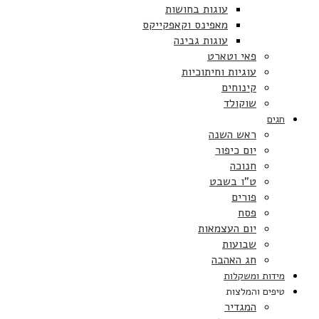
עוגות בחושות
מאפינס וקאפקייקס
עוגות גבינה
פאי וטארט
עוגיות וחיתוכיות
קינוחים
שוקולד
חגים
ראש השנה
יום כיפור
חנוכה
ט”ו בשבט
פורים
פסח
יום העצמאות
שבועות
חג האהבה
מידות ומשקלות
טיפים והמלצות
המגדיר