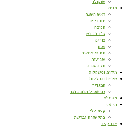
שוקולד
חגים
ראש השנה
יום כיפור
חנוכה
ט”ו בשבט
פורים
פסח
יום העצמאות
שבועות
חג האהבה
מידות ומשקלות
טיפים והמלצות
המגדיר
גבישס לומדת בדנון
מטיילת
מי אני
קצת עלי
בתקשורת וברשת
צרו קשר