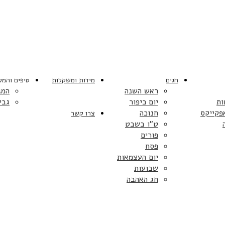
חגים
מידות ומשקלות
טיפים והמל
ראש השנה
המג
ות
יום כיפור
גבי
פקייקס
חנוכה
צרו קשר
ט”ו בשבט
פורים
פסח
יום העצמאות
שבועות
חג האהבה