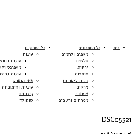
בית
כל המתכונים
כל המתוקים
מאפים ולחמים
עוגות
סלטים
עוגות בחוש
ירקות
מאפינס וקא
תוספות
עוגות גבינה
מנות עיקריות
פאי וטארט
מרקים
עוגיות וחיתוכיות
צמחוני
קינוחים
ממרחים ורטבים
שוקולד
DSC05321
26 באפריל 2018