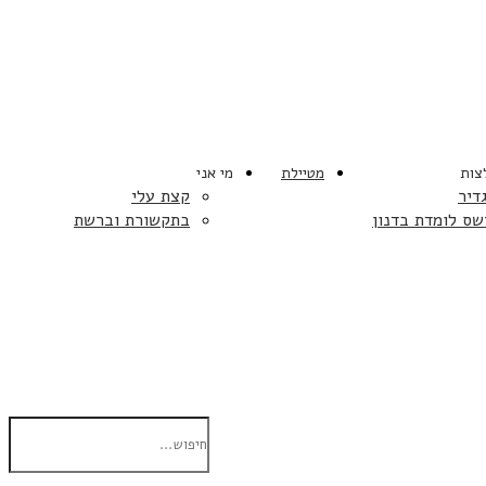
צות
מטיילת
מי אני
דיר
קצת עלי
שס לומדת בדנון
בתקשורת וברשת