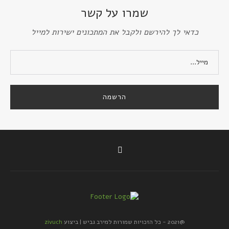
שמרו על קשר
כדאי לך להירשם ולקבל את המתכונים ישירות למייל
@2021 - כל הזכויות שמורות למירב גביש | ביצוע
zivuch