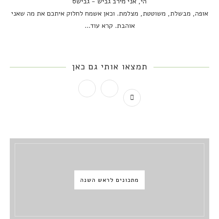
הי, אני מירב גביש - גבישס
אופה, מבשלת, משוטטת, מצלמת. וכאן אשמח לחלוק איתכם את מה שאני
אוהבת.
קרא עוד...
תמצאו אותי גם כאן
מתכונים לראש השנה