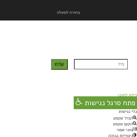
בחזרה למעלה
כדאי לך להירשם ולקבל את המתכונים למייל:
שלח!
נרשמת בהצלחה!
תהנו, באהבה מגבישס.
דילוג לתוכן
פתח סרגל נגישות
כלי נגישות
הגדל טקסט
הקטן טקסט
גווני אפור
ניגודיות גבוהה