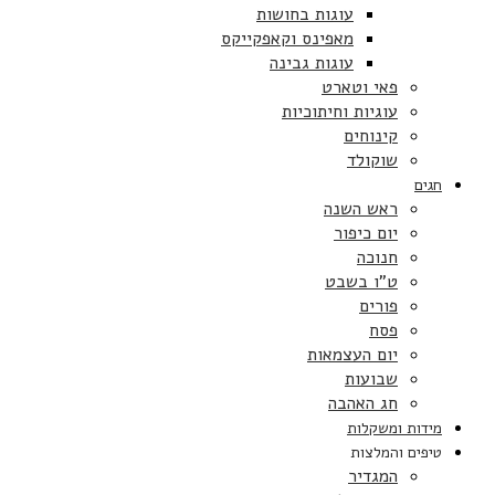
עוגות בחושות
מאפינס וקאפקייקס
עוגות גבינה
פאי וטארט
עוגיות וחיתוכיות
קינוחים
שוקולד
חגים
ראש השנה
יום כיפור
חנוכה
ט”ו בשבט
פורים
פסח
יום העצמאות
שבועות
חג האהבה
מידות ומשקלות
טיפים והמלצות
המגדיר