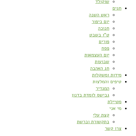
שוקולד
חגים
ראש השנה
יום כיפור
חנוכה
ט”ו בשבט
פורים
פסח
יום העצמאות
שבועות
חג האהבה
מידות ומשקלות
טיפים והמלצות
המגדיר
גבישס לומדת בדנון
מטיילת
מי אני
קצת עלי
בתקשורת וברשת
צרו קשר