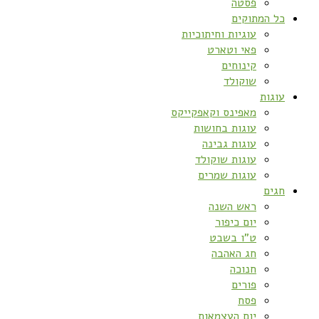
פסטה
כל המתוקים
עוגיות וחיתוכיות
פאי וטארט
קינוחים
שוקולד
עוגות
מאפינס וקאפקייקס
עוגות בחושות
עוגות גבינה
עוגות שוקולד
עוגות שמרים
חגים
ראש השנה
יום כיפור
ט”ו בשבט
חג האהבה
חנוכה
פורים
פסח
יום העצמאות