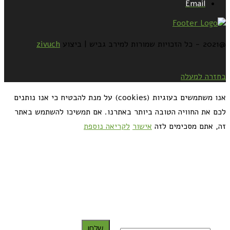
Email
@2021 - כל הזכויות שמורות למירב גביש | ביצוע
zivuch
בחזרה למעלה
אנו משתמשים בעוגיות (cookies) על מנת להבטיח כי אנו נותנים
לכם את החוויה הטובה ביותר באתרנו. אם תמשיכו להשתמש באתר
זה, אתם מסכימים לזה
אישור
לקריאה נוספת
כדאי לך להירשם ולקבל את המתכונים למייל:
שלח!