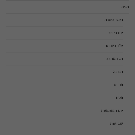
חגים
ראש השנה
יום כיפור
ט”ו בשבט
חג האהבה
חנוכה
פורים
פסח
יום העצמאות
שבועות