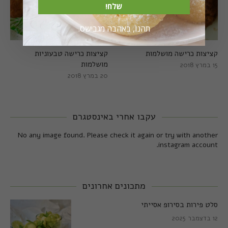
שלח!
תהנו, באהבה מגבישס.
קציצות כרישה מושלמות
קציצות כרישה טבעוניות
מושלמות
15 במרץ 2018
20 במרץ 2018
עקבו אחרי באינסטגרם
No any image found. Please check it again or try with another
instagram account.
מתכונים אחרונים
סלט פירות בסירופ אסייתי
12 בדצמבר 2025