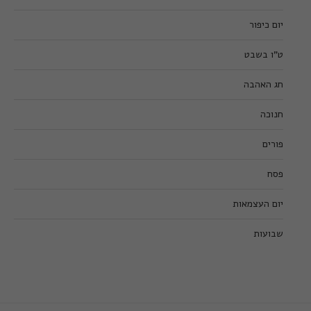
יום כיפור
ט”ו בשבט
חג האהבה
חנוכה
פורים
פסח
יום העצמאות
שבועות