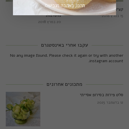
תהנו, באהבה מגבישס.
קציצות כרישה מושלמות
קציצות כרישה טבעוניות
מושלמות
15 במרץ 2018
20 במרץ 2018
עקבו אחרי באינסטגרם
No any image found. Please check it again or try with another
instagram account.
מתכונים אחרונים
סלט פירות בסירופ אסייתי
12 בדצמבר 2025