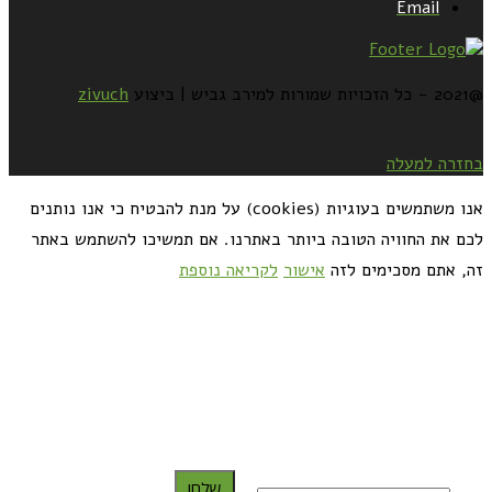
Email
@2021 - כל הזכויות שמורות למירב גביש | ביצוע
zivuch
בחזרה למעלה
אנו משתמשים בעוגיות (cookies) על מנת להבטיח כי אנו נותנים
לכם את החוויה הטובה ביותר באתרנו. אם תמשיכו להשתמש באתר
זה, אתם מסכימים לזה
אישור
לקריאה נוספת
כדאי לך להירשם ולקבל את המתכונים למייל:
שלח!