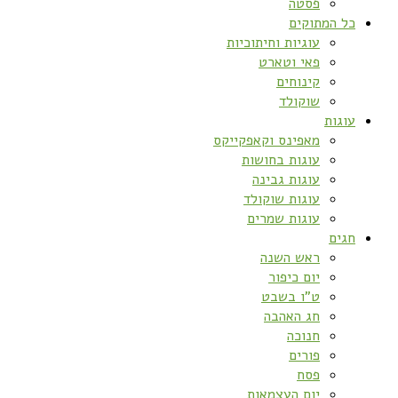
פסטה
כל המתוקים
עוגיות וחיתוכיות
פאי וטארט
קינוחים
שוקולד
עוגות
מאפינס וקאפקייקס
עוגות בחושות
עוגות גבינה
עוגות שוקולד
עוגות שמרים
חגים
ראש השנה
יום כיפור
ט”ו בשבט
חג האהבה
חנוכה
פורים
פסח
יום העצמאות