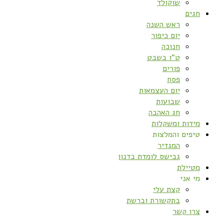
שוקולד
חגים
ראש השנה
יום כיפור
חנוכה
ט”ו בשבט
פורים
פסח
יום העצמאות
שבועות
חג האהבה
מידות ומשקלות
טיפים והמלצות
המגדיר
גבישס לומדת בדנון
מטיילת
מי אני
קצת עלי
בתקשורת וברשת
צרו קשר