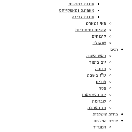
עוגות בחושות
מאפינס וקאפקייקס
עוגות גבינה
פאי וטארט
עוגיות וחיתוכיות
קינוחים
שוקולד
חגים
ראש השנה
יום כיפור
חנוכה
ט”ו בשבט
פורים
פסח
יום העצמאות
שבועות
חג האהבה
מידות ומשקלות
טיפים והמלצות
המגדיר