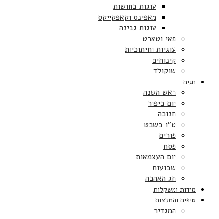
עוגות בחושות
מאפינס וקאפקייקס
עוגות גבינה
פאי וטארט
עוגיות וחיתוכיות
קינוחים
שוקולד
חגים
ראש השנה
יום כיפור
חנוכה
ט”ו בשבט
פורים
פסח
יום העצמאות
שבועות
חג האהבה
מידות ומשקלות
טיפים והמלצות
המגדיר