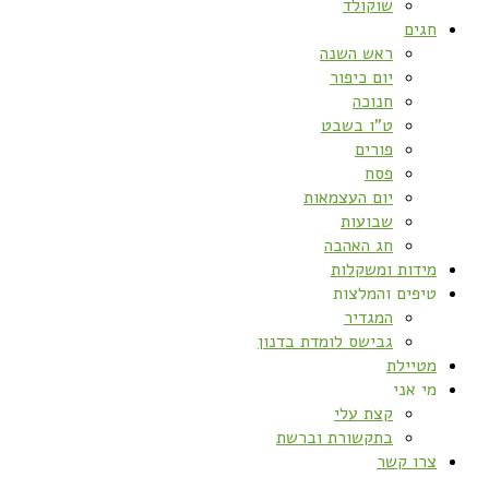
שוקולד
חגים
ראש השנה
יום כיפור
חנוכה
ט”ו בשבט
פורים
פסח
יום העצמאות
שבועות
חג האהבה
מידות ומשקלות
טיפים והמלצות
המגדיר
גבישס לומדת בדנון
מטיילת
מי אני
קצת עלי
בתקשורת וברשת
צרו קשר