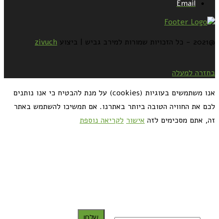
Email
@2021 - כל הזכויות שמורות למירב גביש | ביצוע
zivuch
בחזרה למעלה
אנו משתמשים בעוגיות (cookies) על מנת להבטיח כי אנו נותנים
לכם את החוויה הטובה ביותר באתרנו. אם תמשיכו להשתמש באתר
זה, אתם מסכימים לזה
אישור
לקריאה נוספת
כדאי לך להירשם ולקבל את המתכונים למייל:
שלח!