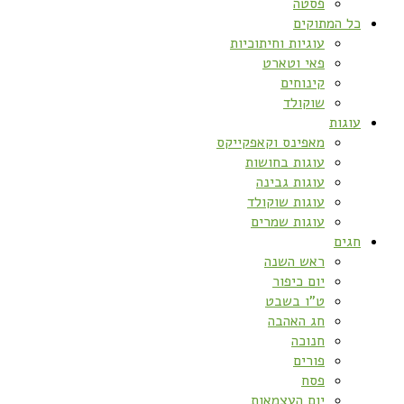
פסטה
כל המתוקים
עוגיות וחיתוכיות
פאי וטארט
קינוחים
שוקולד
עוגות
מאפינס וקאפקייקס
עוגות בחושות
עוגות גבינה
עוגות שוקולד
עוגות שמרים
חגים
ראש השנה
יום כיפור
ט”ו בשבט
חג האהבה
חנוכה
פורים
פסח
יום העצמאות