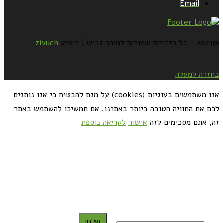
Email
@2021 - כל הזכויות שמורות למירב גביש | ביצוע
zivuch
בחזרה למעלה
אנו משתמשים בעוגיות (cookies) על מנת להבטיח כי אנו נותנים
לכם את החוויה הטובה ביותר באתרנו. אם תמשיכו להשתמש באתר
זה, אתם מסכימים לזה
אישור
לקריאה נוספת
כדאי לך להירשם ולקבל את המתכונים למייל:
שלח!