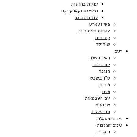
עוגות בחושות
מאפינס וקאפקייקס
עוגות גבינה
פאי וטארט
עוגיות וחיתוכיות
קינוחים
שוקולד
חגים
ראש השנה
יום כיפור
חנוכה
ט”ו בשבט
פורים
פסח
יום העצמאות
שבועות
חג האהבה
מידות ומשקלות
טיפים והמלצות
המגדיר