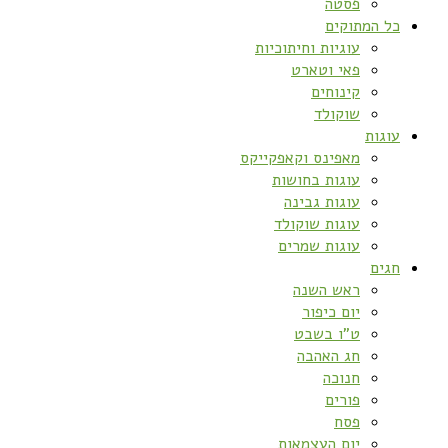
פסטה
כל המתוקים
עוגיות וחיתוכיות
פאי וטארט
קינוחים
שוקולד
עוגות
מאפינס וקאפקייקס
עוגות בחושות
עוגות גבינה
עוגות שוקולד
עוגות שמרים
חגים
ראש השנה
יום כיפור
ט”ו בשבט
חג האהבה
חנוכה
פורים
פסח
יום העצמאות