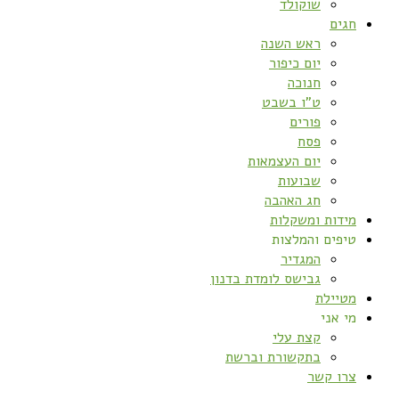
שוקולד
חגים
ראש השנה
יום כיפור
חנוכה
ט”ו בשבט
פורים
פסח
יום העצמאות
שבועות
חג האהבה
מידות ומשקלות
טיפים והמלצות
המגדיר
גבישס לומדת בדנון
מטיילת
מי אני
קצת עלי
בתקשורת וברשת
צרו קשר