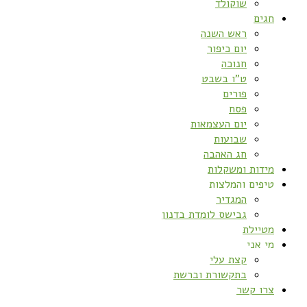
שוקולד
חגים
ראש השנה
יום כיפור
חנוכה
ט”ו בשבט
פורים
פסח
יום העצמאות
שבועות
חג האהבה
מידות ומשקלות
טיפים והמלצות
המגדיר
גבישס לומדת בדנון
מטיילת
מי אני
קצת עלי
בתקשורת וברשת
צרו קשר