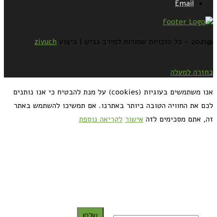
Email
@2021 - כל הזכויות שמורות למירב גביש | ביצוע
zivuch
בחזרה למעלה
אנו משתמשים בעוגיות (cookies) על מנת להבטיח כי אנו נותנים
לכם את החוויה הטובה ביותר באתרנו. אם תמשיכו להשתמש באתר
זה, אתם מסכימים לזה
אישור
לקריאה נוספת
כדאי לך להירשם ולקבל את המתכונים למייל:
שלח!