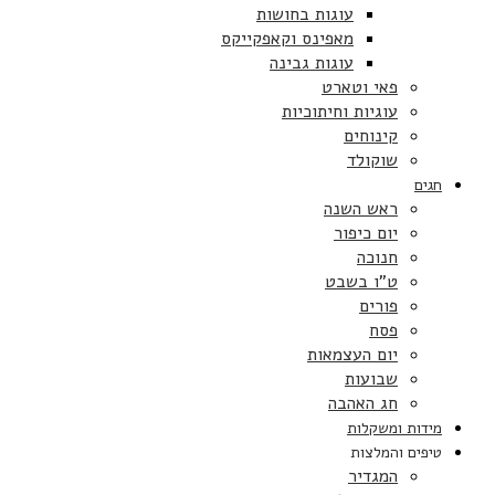
עוגות בחושות
מאפינס וקאפקייקס
עוגות גבינה
פאי וטארט
עוגיות וחיתוכיות
קינוחים
שוקולד
חגים
ראש השנה
יום כיפור
חנוכה
ט”ו בשבט
פורים
פסח
יום העצמאות
שבועות
חג האהבה
מידות ומשקלות
טיפים והמלצות
המגדיר