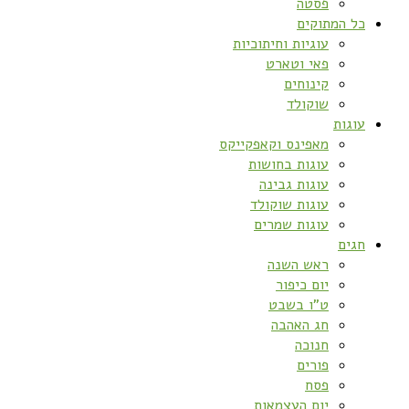
פסטה
כל המתוקים
עוגיות וחיתוכיות
פאי וטארט
קינוחים
שוקולד
עוגות
מאפינס וקאפקייקס
עוגות בחושות
עוגות גבינה
עוגות שוקולד
עוגות שמרים
חגים
ראש השנה
יום כיפור
ט”ו בשבט
חג האהבה
חנוכה
פורים
פסח
יום העצמאות