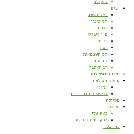
שוקולד
חגים
ראש השנה
יום כיפור
חנוכה
ט”ו בשבט
פורים
פסח
יום העצמאות
שבועות
חג האהבה
מידות ומשקלות
טיפים והמלצות
המגדיר
גבישס לומדת בדנון
מטיילת
מי אני
קצת עלי
בתקשורת וברשת
צרו קשר