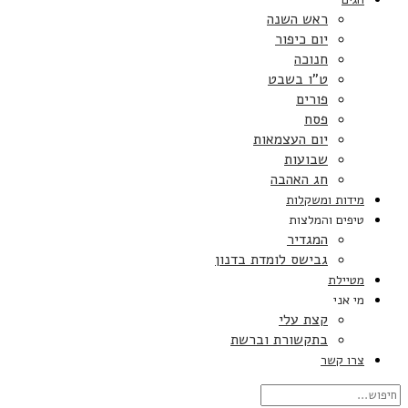
ראש השנה
יום כיפור
חנוכה
ט”ו בשבט
פורים
פסח
יום העצמאות
שבועות
חג האהבה
מידות ומשקלות
טיפים והמלצות
המגדיר
גבישס לומדת בדנון
מטיילת
מי אני
קצת עלי
בתקשורת וברשת
צרו קשר