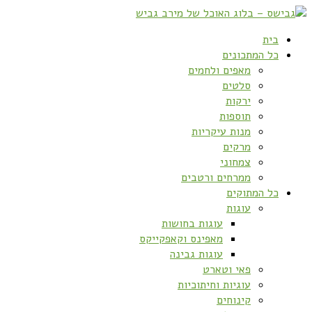
בית
כל המתכונים
מאפים ולחמים
סלטים
ירקות
תוספות
מנות עיקריות
מרקים
צמחוני
ממרחים ורטבים
כל המתוקים
עוגות
עוגות בחושות
מאפינס וקאפקייקס
עוגות גבינה
פאי וטארט
עוגיות וחיתוכיות
קינוחים