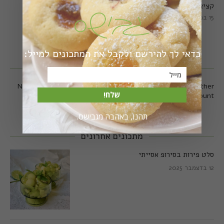
קציצות כרישה מושלמות
קציצות כרישה טבעוניות
מושלמות
15 במרץ 2018
20 במרץ 2018
כדאי לך להירשם ולקבל את המתכונים למייל:
עקבו אחרי באינסטגרם
No any image found. Please check it again or try with another
שלח!
instagram account.
תהנו, באהבה מגבישס.
מתכונים אחרונים
סלט פירות בסירופ אסייתי
12 בדצמבר 2025