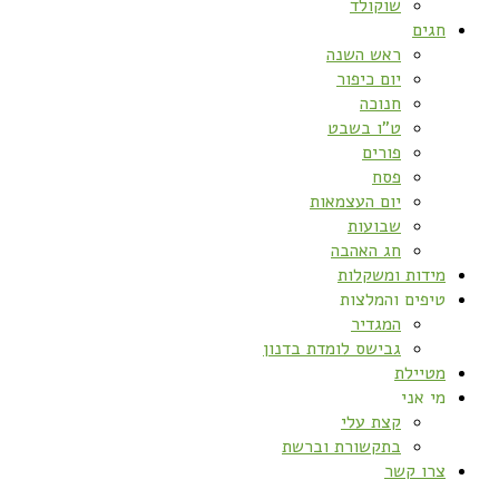
שוקולד
חגים
ראש השנה
יום כיפור
חנוכה
ט”ו בשבט
פורים
פסח
יום העצמאות
שבועות
חג האהבה
מידות ומשקלות
טיפים והמלצות
המגדיר
גבישס לומדת בדנון
מטיילת
מי אני
קצת עלי
בתקשורת וברשת
צרו קשר