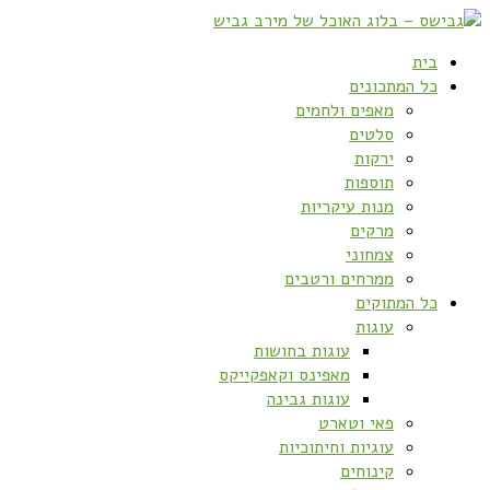
בית
כל המתכונים
מאפים ולחמים
סלטים
ירקות
תוספות
מנות עיקריות
מרקים
צמחוני
ממרחים ורטבים
כל המתוקים
עוגות
עוגות בחושות
מאפינס וקאפקייקס
עוגות גבינה
פאי וטארט
עוגיות וחיתוכיות
קינוחים