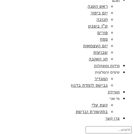
ראש השנה
יום כיפור
חנוכה
ט”ו בשבט
פורים
פסח
יום העצמאות
שבועות
חג האהבה
מידות ומשקלות
טיפים והמלצות
המגדיר
גבישס לומדת בדנון
מטיילת
מי אני
קצת עלי
בתקשורת וברשת
צרו קשר