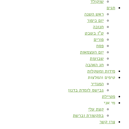
שוקולד
חגים
ראש השנה
יום כיפור
חנוכה
ט”ו בשבט
פורים
פסח
יום העצמאות
שבועות
חג האהבה
מידות ומשקלות
טיפים והמלצות
המגדיר
גבישס לומדת בדנון
מטיילת
מי אני
קצת עלי
בתקשורת וברשת
צרו קשר