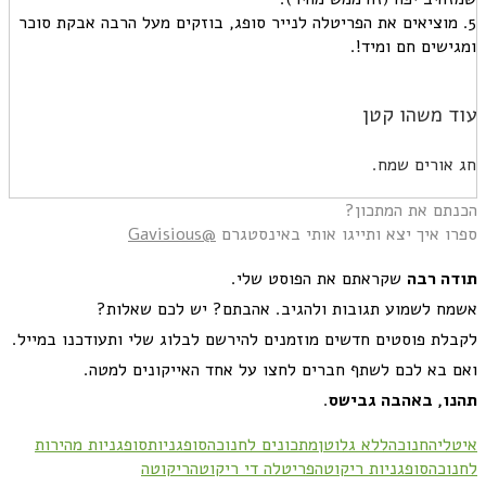
5. מוציאים את הפריטלה לנייר סופג, בוזקים מעל הרבה אבקת סוכר
ומגישים חם ומיד!.
עוד משהו קטן
חג אורים שמח.
הכנתם את המתכון?
ספרו איך יצא ותייגו אותי באינסטגרם
@Gavisious
תודה רבה
שקראתם את הפוסט שלי
.
אשמח לשמוע תגובות ולהגיב. אהבתם
?
יש לכם שאלות
?
לקבלת פוסטים חדשים מוזמנים להירשם לבלוג שלי ותעודכנו במייל.
ואם בא לכם לשתף חברים לחצו על אחד האייקונים למטה.
תהנו, באהבה גבישס
.
איטליה
חנוכה
ללא גלוטן
מתכונים לחנוכה
סופגניות
סופגניות מהירות
לחנוכה
סופגניות ריקוטה
פריטלה די ריקוטה
ריקוטה