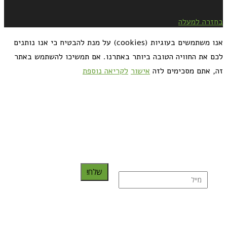
בחזרה למעלה
אנו משתמשים בעוגיות (cookies) על מנת להבטיח כי אנו נותנים
לכם את החוויה הטובה ביותר באתרנו. אם תמשיכו להשתמש באתר
זה, אתם מסכימים לזה
אישור
לקריאה נוספת
כדאי לך להירשם ולקבל את המתכונים למייל:
שלח!
נרשמת בהצלחה!
תהנו, באהבה מגבישס.