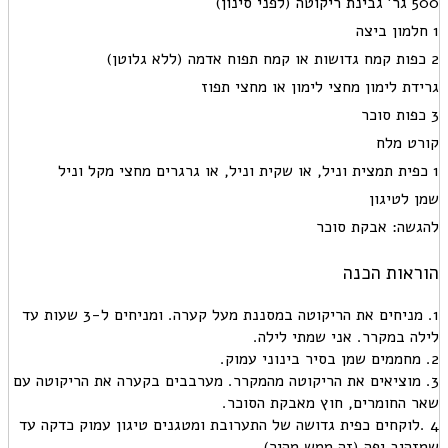
500 גר' גבינת ריקוטה (לפני סינון)
1 חלמון ביצה
2 כפות קמח גדושות או קמח תפוח אדמה (ללא גלוטן)
גרידת לימון מחצי לימון או מחצי תפוז
3 כפות סוכר
קורט מלח
1 כפית תמצית וניל, או שקית וניל, או גרגרים מחצי מקל וניל
שמן לטיגון
להגשה: אבקת סוכר
הוראות הכנה
1. מניחים את הריקוטה במסננת מעל קערה. ומניחים ל-3 שעות עד
לילה במקרר. אני שמתי לילה.
2. מחממים שמן בסיר בינוני עמוק.
3. מוציאים את הריקוטה מהמקרר. מערבבים בקערה את הריקוטה עם
שאר החומרים, חוץ מאבקת הסוכר.
4 .לוקחים כפית גדושה של התערובת ומטגנים טיגון עמוק כדקה עד
שמזהיב יפה (זה ממש מהיר).