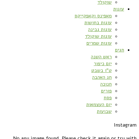
שוקולד
עוגות
מאפינס וקאפקייקס
עוגות בחושות
עוגות גבינה
עוגות שוקולד
עוגות שמרים
חגים
ראש השנה
יום כיפור
ט”ו בשבט
חג האהבה
חנוכה
פורים
פסח
יום העצמאות
שבועות
Instagram
No any image found. Please check it again or try with