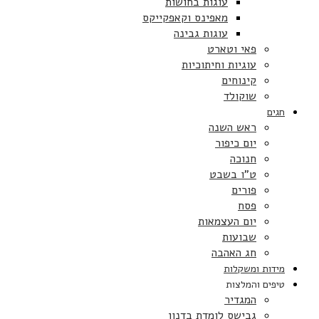
עוגות בחושות
מאפינס וקאפקייקס
עוגות גבינה
פאי וטארט
עוגיות וחיתוכיות
קינוחים
שוקולד
חגים
ראש השנה
יום כיפור
חנוכה
ט”ו בשבט
פורים
פסח
יום העצמאות
שבועות
חג האהבה
מידות ומשקלות
טיפים והמלצות
המגדיר
גבישס לומדת בדנון