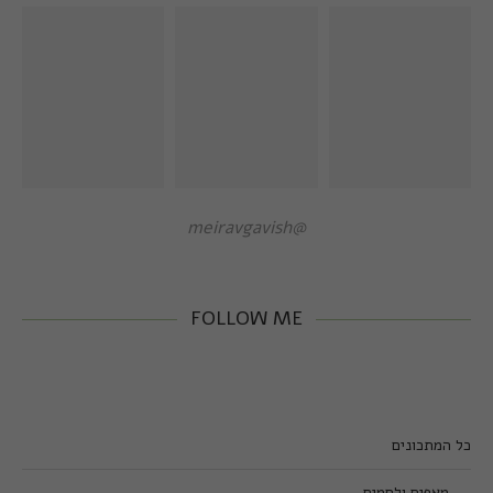
@meiravgavish
FOLLOW ME
כל המתכונים
מאפים ולחמים