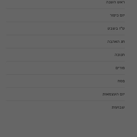
ראש השנה
יום כיפור
ט”ו בשבט
חג האהבה
חנוכה
פורים
פסח
יום העצמאות
שבועות