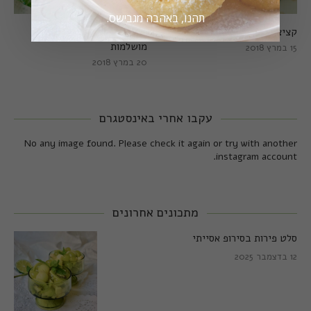
תהנו, באהבה מגבישס.
קציצות כרישה מושלמות
קציצות כרישה טבעוניות
מושלמות
15 במרץ 2018
20 במרץ 2018
עקבו אחרי באינסטגרם
No any image found. Please check it again or try with another
instagram account.
מתכונים אחרונים
סלט פירות בסירופ אסייתי
12 בדצמבר 2025