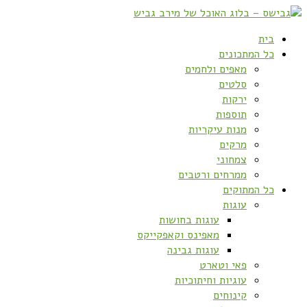
בית
כל המתכונים
מאפים ולחמים
סלטים
ירקות
תוספות
מנות עיקריות
מרקים
צמחוני
ממרחים ורטבים
כל המתוקים
עוגות
עוגות בחושות
מאפינס וקאפקייקס
עוגות גבינה
פאי וטארט
עוגיות וחיתוכיות
קינוחים