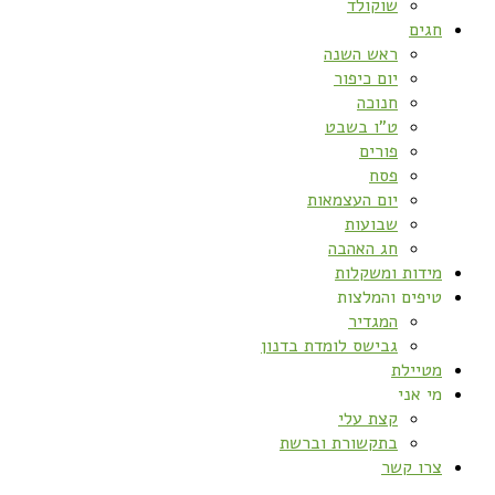
שוקולד
חגים
ראש השנה
יום כיפור
חנוכה
ט”ו בשבט
פורים
פסח
יום העצמאות
שבועות
חג האהבה
מידות ומשקלות
טיפים והמלצות
המגדיר
גבישס לומדת בדנון
מטיילת
מי אני
קצת עלי
בתקשורת וברשת
צרו קשר