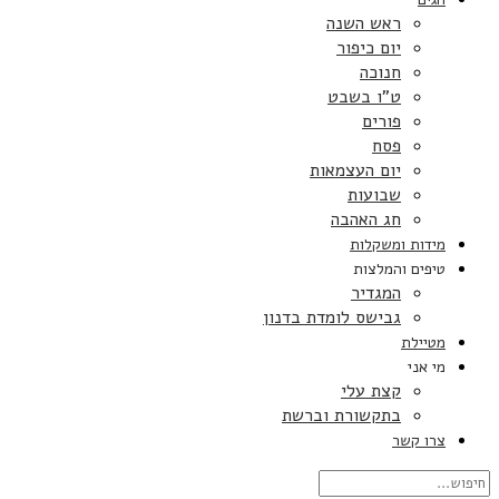
ראש השנה
יום כיפור
חנוכה
ט”ו בשבט
פורים
פסח
יום העצמאות
שבועות
חג האהבה
מידות ומשקלות
טיפים והמלצות
המגדיר
גבישס לומדת בדנון
מטיילת
מי אני
קצת עלי
בתקשורת וברשת
צרו קשר