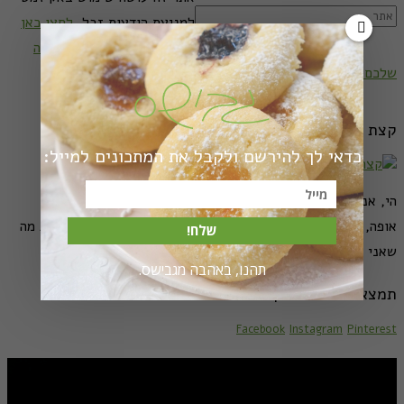
למניעת הודעות זבל.
לחצו כאן
כדי ללמוד איך נתוני התגובה
שלכם מעובדים
.
קצת עלי
כדאי לך להירשם ולקבל את המתכונים למייל:
הי, אני מירב גביש - גבישס
אופה, מבשלת, משוטטת, מצלמת. וכאן אשמח לחלוק איתכם את מה
שלח!
שאני אוהבת.
קרא עוד...
תהנו, באהבה מגבישס.
תמצאו אותי גם כאן
Facebook
Instagram
Pinterest
מתכונים לראש השנה