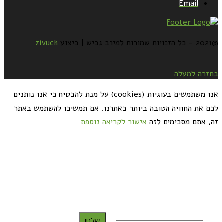
Email
@2021 - כל הזכויות שמורות למירב גביש | ביצוע
zivuch
בחזרה למעלה
אנו משתמשים בעוגיות (cookies) על מנת להבטיח כי אנו נותנים
לכם את החוויה הטובה ביותר באתרנו. אם תמשיכו להשתמש באתר
זה, אתם מסכימים לזה
אישור
לקריאה נוספת
כדאי לך להירשם ולקבל את המתכונים למייל:
שלח!