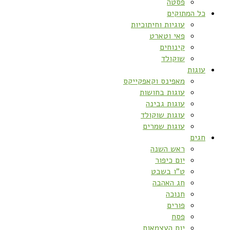
פסטה
כל המתוקים
עוגיות וחיתוכיות
פאי וטארט
קינוחים
שוקולד
עוגות
מאפינס וקאפקייקס
עוגות בחושות
עוגות גבינה
עוגות שוקולד
עוגות שמרים
חגים
ראש השנה
יום כיפור
ט”ו בשבט
חג האהבה
חנוכה
פורים
פסח
יום העצמאות