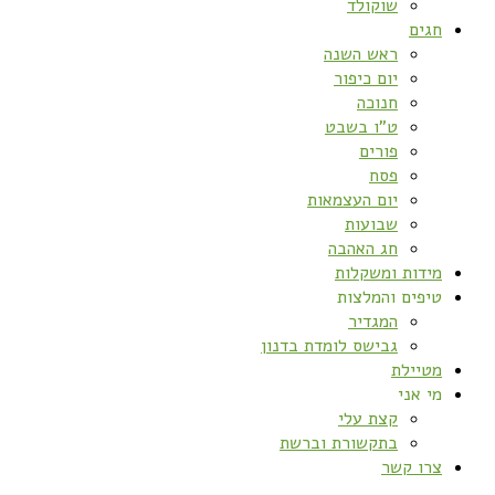
שוקולד
חגים
ראש השנה
יום כיפור
חנוכה
ט”ו בשבט
פורים
פסח
יום העצמאות
שבועות
חג האהבה
מידות ומשקלות
טיפים והמלצות
המגדיר
גבישס לומדת בדנון
מטיילת
מי אני
קצת עלי
בתקשורת וברשת
צרו קשר