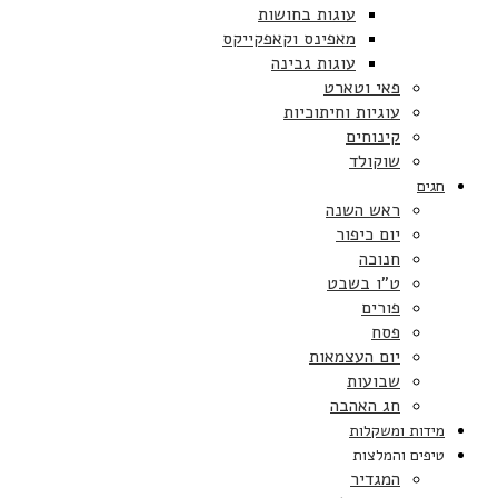
עוגות בחושות
מאפינס וקאפקייקס
עוגות גבינה
פאי וטארט
עוגיות וחיתוכיות
קינוחים
שוקולד
חגים
ראש השנה
יום כיפור
חנוכה
ט”ו בשבט
פורים
פסח
יום העצמאות
שבועות
חג האהבה
מידות ומשקלות
טיפים והמלצות
המגדיר