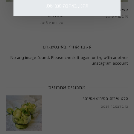
תהנו, באהבה מגבישס.
קציצות כרישה מושלמות
קציצות כרישה טבעוניות
מושלמות
15 במרץ 2018
20 במרץ 2018
עקבו אחרי באינסטגרם
No any image found. Please check it again or try with another
instagram account.
מתכונים אחרונים
סלט פירות בסירופ אסייתי
12 בדצמבר 2025