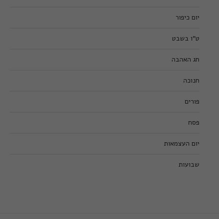
יום כיפור
ט”ו בשבט
חג האהבה
חנוכה
פורים
פסח
יום העצמאות
שבועות