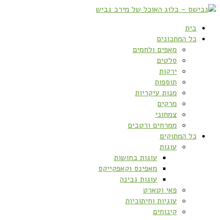
בית
כל המתכונים
מאפים ולחמים
סלטים
ירקות
תוספות
מנות עיקריות
מרקים
צמחוני
ממרחים ורטבים
כל המתוקים
עוגות
עוגות בחושות
מאפינס וקאפקייקס
עוגות גבינה
פאי וטארט
עוגיות וחיתוכיות
קינוחים