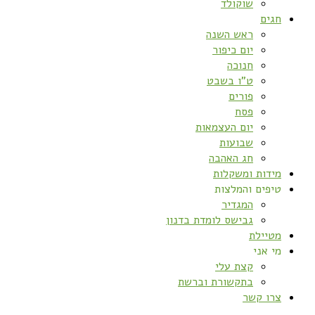
שוקולד
חגים
ראש השנה
יום כיפור
חנוכה
ט”ו בשבט
פורים
פסח
יום העצמאות
שבועות
חג האהבה
מידות ומשקלות
טיפים והמלצות
המגדיר
גבישס לומדת בדנון
מטיילת
מי אני
קצת עלי
בתקשורת וברשת
צרו קשר