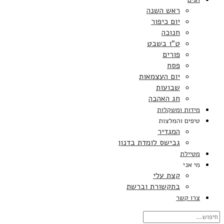
ראש השנה
יום כיפור
חנוכה
ט”ו בשבט
פורים
פסח
יום העצמאות
שבועות
חג האהבה
מידות ומשקלות
טיפים והמלצות
המגדיר
גבישס לומדת בדנון
מטיילת
מי אני
קצת עלי
בתקשורת וברשת
צרו קשר