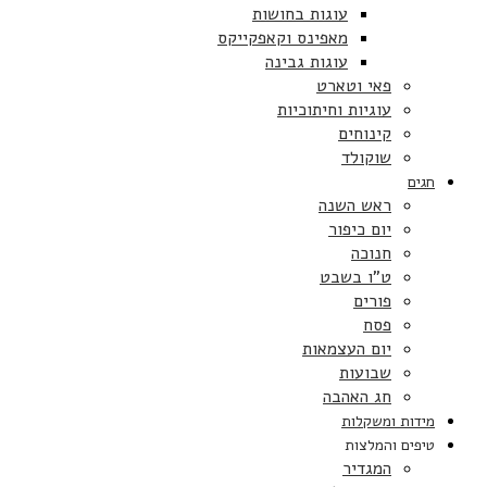
עוגות בחושות
מאפינס וקאפקייקס
עוגות גבינה
פאי וטארט
עוגיות וחיתוכיות
קינוחים
שוקולד
חגים
ראש השנה
יום כיפור
חנוכה
ט”ו בשבט
פורים
פסח
יום העצמאות
שבועות
חג האהבה
מידות ומשקלות
טיפים והמלצות
המגדיר