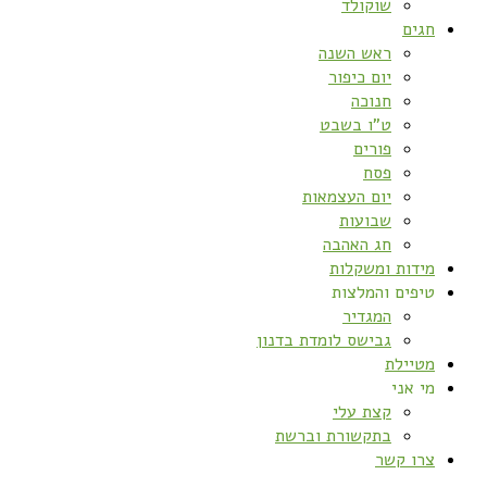
שוקולד
חגים
ראש השנה
יום כיפור
חנוכה
ט”ו בשבט
פורים
פסח
יום העצמאות
שבועות
חג האהבה
מידות ומשקלות
טיפים והמלצות
המגדיר
גבישס לומדת בדנון
מטיילת
מי אני
קצת עלי
בתקשורת וברשת
צרו קשר