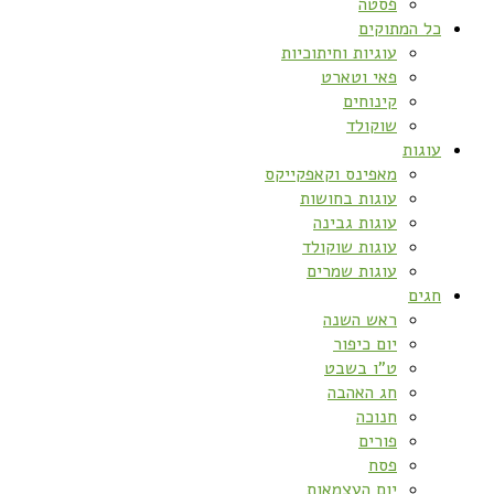
פסטה
כל המתוקים
עוגיות וחיתוכיות
פאי וטארט
קינוחים
שוקולד
עוגות
מאפינס וקאפקייקס
עוגות בחושות
עוגות גבינה
עוגות שוקולד
עוגות שמרים
חגים
ראש השנה
יום כיפור
ט”ו בשבט
חג האהבה
חנוכה
פורים
פסח
יום העצמאות