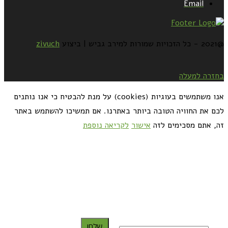
Email
@2021 - כל הזכויות שמורות למירב גביש | ביצוע
zivuch
בחזרה למעלה
אנו משתמשים בעוגיות (cookies) על מנת להבטיח כי אנו נותנים
לכם את החוויה הטובה ביותר באתרנו. אם תמשיכו להשתמש באתר
זה, אתם מסכימים לזה
אישור
לקריאה נוספת
כדאי לך להירשם ולקבל את המתכונים למייל:
שלח!