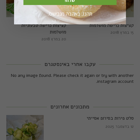
תהנו, באהבה מגבישס.
קציצות כרישה מושלמות
קציצות כרישה טבעוניות
מושלמות
15 במרץ 2018
20 במרץ 2018
עקבו אחרי באינסטגרם
No any image found. Please check it again or try with another
instagram account.
מתכונים אחרונים
סלט פירות בסירופ אסייתי
12 בדצמבר 2025