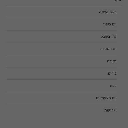
ראש השנה
יום כיפור
ט”ו בשבט
חג האהבה
חנוכה
פורים
פסח
יום העצמאות
שבועות