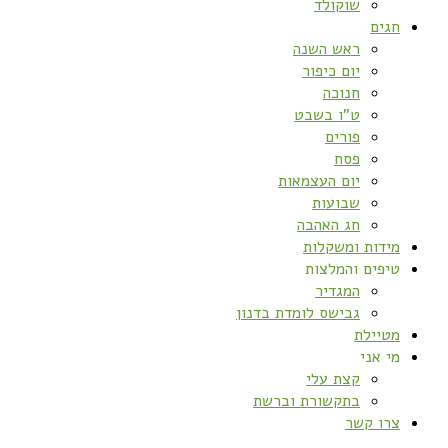
שוקולד
חגים
ראש השנה
יום כיפור
חנוכה
ט”ו בשבט
פורים
פסח
יום העצמאות
שבועות
חג האהבה
מידות ומשקלות
טיפים והמלצות
המגדיר
גבישס לומדת בדנון
מטיילת
מי אני
קצת עלי
בתקשורת וברשת
צרו קשר