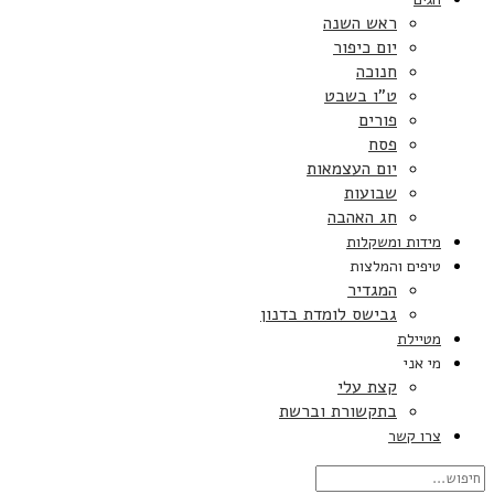
ראש השנה
יום כיפור
חנוכה
ט”ו בשבט
פורים
פסח
יום העצמאות
שבועות
חג האהבה
מידות ומשקלות
טיפים והמלצות
המגדיר
גבישס לומדת בדנון
מטיילת
מי אני
קצת עלי
בתקשורת וברשת
צרו קשר