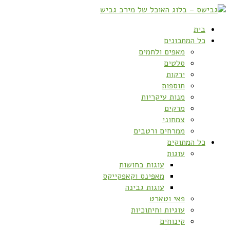
בית
כל המתכונים
מאפים ולחמים
סלטים
ירקות
תוספות
מנות עיקריות
מרקים
צמחוני
ממרחים ורטבים
כל המתוקים
עוגות
עוגות בחושות
מאפינס וקאפקייקס
עוגות גבינה
פאי וטארט
עוגיות וחיתוכיות
קינוחים