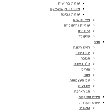
עוגות בחושות
מאפינס וקאפקייקס
עוגות גבינה
פאי וטארט
עוגיות וחיתוכיות
קינוחים
שוקולד
חגים
ראש השנה
יום כיפור
חנוכה
ט”ו בשבט
פורים
פסח
יום העצמאות
שבועות
חג האהבה
מידות ומשקלות
טיפים והמלצות
המגדיר