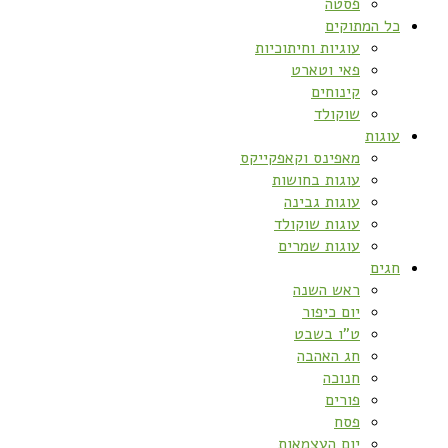
פסטה
כל המתוקים
עוגיות וחיתוכיות
פאי וטארט
קינוחים
שוקולד
עוגות
מאפינס וקאפקייקס
עוגות בחושות
עוגות גבינה
עוגות שוקולד
עוגות שמרים
חגים
ראש השנה
יום כיפור
ט”ו בשבט
חג האהבה
חנוכה
פורים
פסח
יום העצמאות