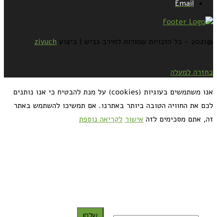
Email
@2021 - כל הזכויות שמורות למירב גביש | ביצוע
zivuch
בחזרה למעלה
אנו משתמשים בעוגיות (cookies) על מנת להבטיח כי אנו נותנים
לכם את החוויה הטובה ביותר באתרנו. אם תמשיכו להשתמש באתר
זה, אתם מסכימים לזה
אישור
לקריאה נוספת
כדאי לך להירשם ולקבל את המתכונים למייל:
שלח!