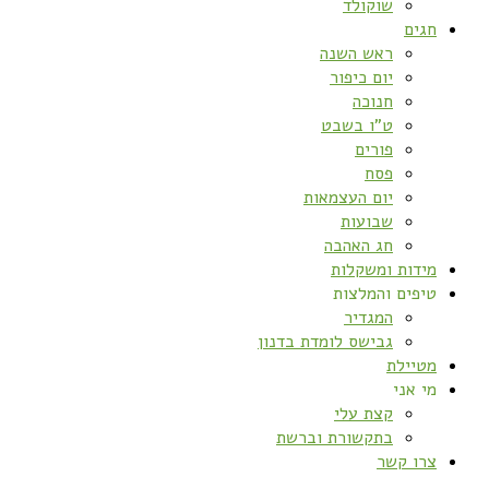
שוקולד
חגים
ראש השנה
יום כיפור
חנוכה
ט”ו בשבט
פורים
פסח
יום העצמאות
שבועות
חג האהבה
מידות ומשקלות
טיפים והמלצות
המגדיר
גבישס לומדת בדנון
מטיילת
מי אני
קצת עלי
בתקשורת וברשת
צרו קשר