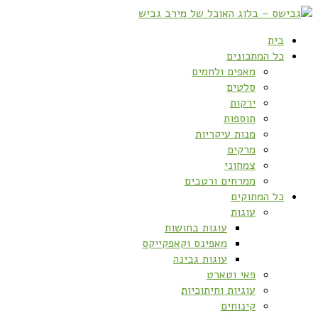
בית
כל המתכונים
מאפים ולחמים
סלטים
ירקות
תוספות
מנות עיקריות
מרקים
צמחוני
ממרחים ורטבים
כל המתוקים
עוגות
עוגות בחושות
מאפינס וקאפקייקס
עוגות גבינה
פאי וטארט
עוגיות וחיתוכיות
קינוחים