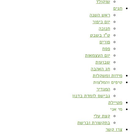
שוקולד
חגים
ראש השנה
יום כיפור
חנוכה
ט”ו בשבט
פורים
פסח
יום העצמאות
שבועות
חג האהבה
מידות ומשקלות
טיפים והמלצות
המגדיר
גבישס לומדת בדנון
מטיילת
מי אני
קצת עלי
בתקשורת וברשת
צרו קשר