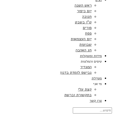
ראש השנה
יום כיפור
חנוכה
ט”ו בשבט
פורים
פסח
יום העצמאות
שבועות
חג האהבה
מידות ומשקלות
טיפים והמלצות
המגדיר
גבישס לומדת בדנון
מטיילת
מי אני
קצת עלי
בתקשורת וברשת
צרו קשר