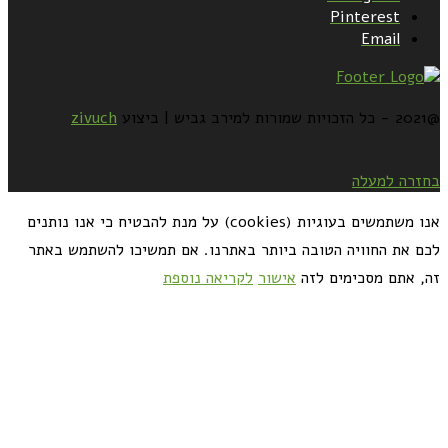
Pinterest
Email
@2021 - כל הזכויות שמורות למירב גביש | ביצוע
zivuch
בחזרה למעלה
אנו משתמשים בעוגיות (cookies) על מנת להבטיח כי אנו נותנים
לכם את החוויה הטובה ביותר באתרנו. אם תמשיכו להשתמש באתר
זה, אתם מסכימים לזה
אישור
לקריאה נוספת
כדאי לך להירשם ולקבל את המתכונים למייל: