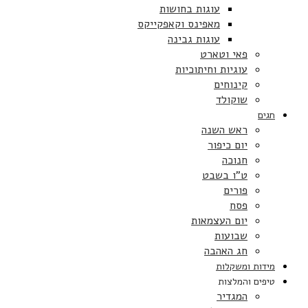
עוגות בחושות
מאפינס וקאפקייקס
עוגות גבינה
פאי וטארט
עוגיות וחיתוכיות
קינוחים
שוקולד
חגים
ראש השנה
יום כיפור
חנוכה
ט”ו בשבט
פורים
פסח
יום העצמאות
שבועות
חג האהבה
מידות ומשקלות
טיפים והמלצות
המגדיר