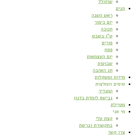
שוקולד
חגים
ראש השנה
יום כיפור
חנוכה
ט”ו בשבט
פורים
פסח
יום העצמאות
שבועות
חג האהבה
מידות ומשקלות
טיפים והמלצות
המגדיר
גבישס לומדת בדנון
מטיילת
מי אני
קצת עלי
בתקשורת וברשת
צרו קשר