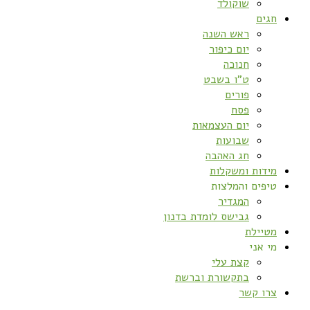
שוקולד
חגים
ראש השנה
יום כיפור
חנוכה
ט”ו בשבט
פורים
פסח
יום העצמאות
שבועות
חג האהבה
מידות ומשקלות
טיפים והמלצות
המגדיר
גבישס לומדת בדנון
מטיילת
מי אני
קצת עלי
בתקשורת וברשת
צרו קשר