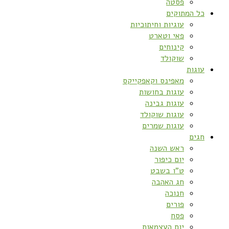
פסטה
כל המתוקים
עוגיות וחיתוכיות
פאי וטארט
קינוחים
שוקולד
עוגות
מאפינס וקאפקייקס
עוגות בחושות
עוגות גבינה
עוגות שוקולד
עוגות שמרים
חגים
ראש השנה
יום כיפור
ט”ו בשבט
חג האהבה
חנוכה
פורים
פסח
יום העצמאות