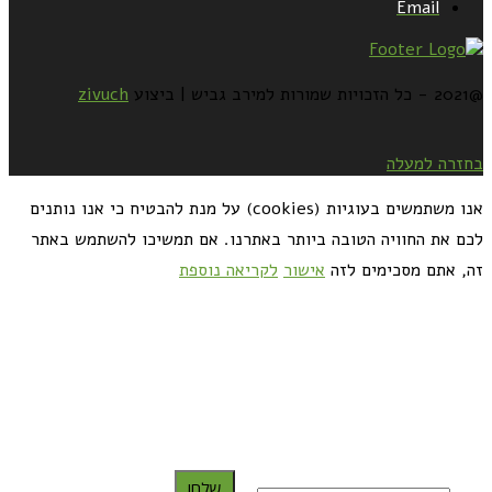
Email
@2021 - כל הזכויות שמורות למירב גביש | ביצוע
zivuch
בחזרה למעלה
אנו משתמשים בעוגיות (cookies) על מנת להבטיח כי אנו נותנים
לכם את החוויה הטובה ביותר באתרנו. אם תמשיכו להשתמש באתר
זה, אתם מסכימים לזה
אישור
לקריאה נוספת
כדאי לך להירשם ולקבל את המתכונים למייל:
שלח!