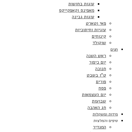
עוגות בחושות
מאפינס וקאפקייקס
עוגות גבינה
פאי וטארט
עוגיות וחיתוכיות
קינוחים
שוקולד
חגים
ראש השנה
יום כיפור
חנוכה
ט”ו בשבט
פורים
פסח
יום העצמאות
שבועות
חג האהבה
מידות ומשקלות
טיפים והמלצות
המגדיר